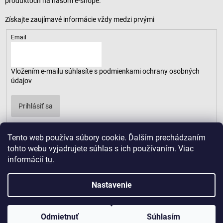
produktoch na našom e-shope.
Email
Vložením e-mailu súhlasíte s
podmienkami ochrany osobných
údajov
Prihlásiť sa
Tento web používa súbory cookie. Ďalším prechádzaním
tohto webu vyjadrujete súhlas s ich používaním. Viac
informácií
tu
.
Nastavenie
Odmietnuť
Súhlasím
Copyright 2026
LUSARO
. Všetky práva vyhradené.