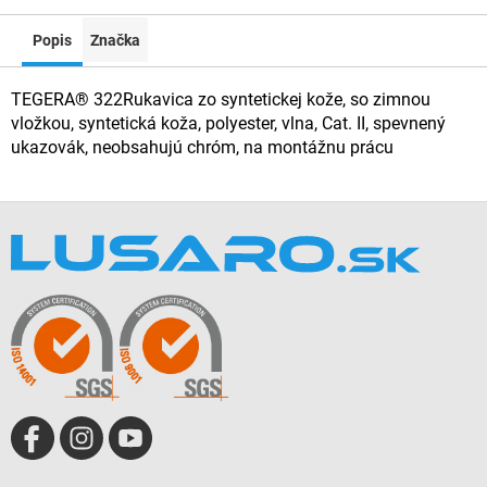
Popis
Značka
TEGERA® 322Rukavica zo syntetickej kože, so zimnou
vložkou, syntetická koža, polyester, vlna, Cat. II, spevnený
ukazovák, neobsahujú chróm, na montážnu prácu
Z
á
p
ä
t
i
e