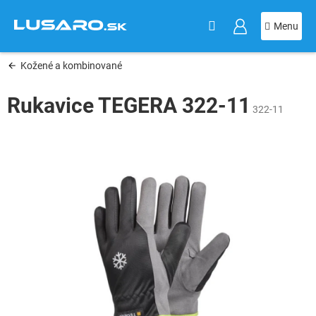
KOŠÍK
Prejsť
na
obsah
Kožené a kombinované
Rukavice TEGERA 322-11
322-11