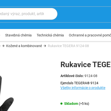
®
Stavebná chémia
Technická chémia
Ochranné a pracovné pom
e
Kožené a kombinované
Rukavice TEGERA 9124-08
Rukavice TEG
9124-08
Ejendals TEGERA® 9124
Všetky informácie o produkte
Skladom
(>5 ks)