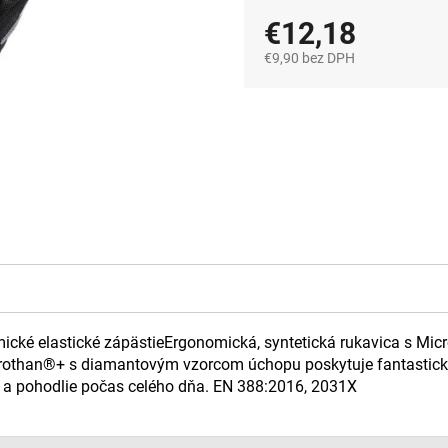
€12,18
€9,90 bez DPH
Jednotková
cena:
ké elastické zápästieErgonomická, syntetická rukavica s Micr
icrothan®+ s diamantovým vzorcom úchopu poskytuje fantasti
 a pohodlie počas celého dňa. EN 388:2016, 2031X