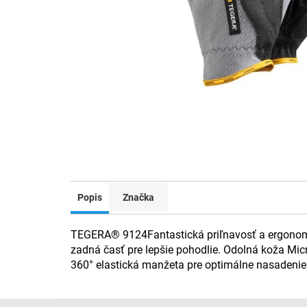
Popis
Značka
TEGERA® 9124Fantastická priľnavosť a ergonomic
zadná časť pre lepšie pohodlie. Odolná koža M
360° elastická manžeta pre optimálne nasadenie
Z