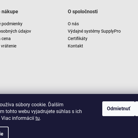
o nákupe
O spoločnosti
 podmienky
O nás
osobných údajov
Výdajné systémy SupplyPro
a cena
Certifikáty
vrátenie
Kontakt
oužíva súbory cookie. Ďalším
Odmietnuť
m tohto webu vyjadrujete súhlas s ich
 Viac informácií
tu
.
ie
Copyright 2026
LUSARO
. Všetky práva vyhradené.