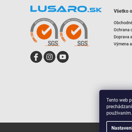
á
Všetko 
p
ä
Obchodné
t
Ochrana 
i
Doprava 
e
Výmena a 
Tento web p
prechádzaní
používaním.
Nastaven