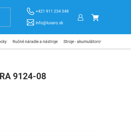
+421 911 234 348
NÁKUPNÝ
info@lusaro.sk
KOŠÍK
ôcky
Ručné náradie a nástroje
Stroje - akumulátorové, elektro, pneu
ERA 9124-08