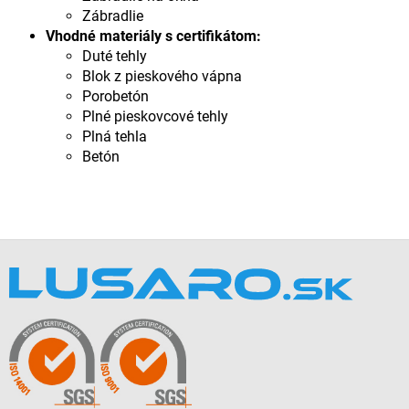
Zábradlie
Vhodné materiály s certifikátom:
Duté tehly
Blok z pieskového vápna
Porobetón
Plné pieskovcové tehly
Plná tehla
Betón
Z
á
p
ä
t
i
e