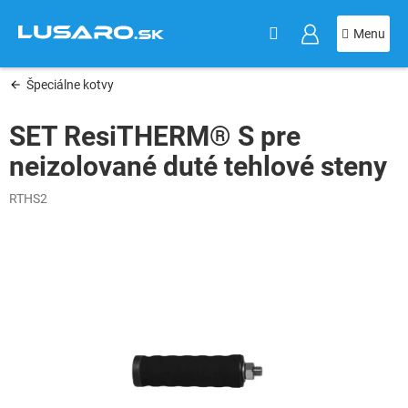
KOŠÍK
Prejsť
na
obsah
Špeciálne kotvy
SET ResiTHERM® S pre
neizolované duté tehlové steny
RTHS2