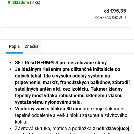
Skladom
(3 ks)
€95,35
od
od €77,52 bez DPH
Popis
Značka
SET ResiTHERM® S pre neizolované steny
Je ideálnym riešením pre dištančné inštalácie do
dutých tehál. Ide o vysoko odolný systém na
pripevnenie, markíz, francúzskych balkónov, zábradlí,
satelitných antén atď. cez izoláciu. Takmer žiadny
tepelný most vďaka robustnému sklenému vláknu
vystuženému nylonovému telu.
Vnútorný závit s hĺbkou 80 mm
umožňuje dokonalé
tepelné oddelenie a veľkú hĺbku zasunutia závitového
kolíka.
Závitová skrutka, matica a podložka
z nehrdzavejúcej