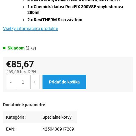
1 x Chemická kotva ResiFIX 300VSF vinylesterová
280ml
2 x ResiTHERM S so závitom
Všetky informácie o produkte
Skladom
(2 ks)
€85,67
€69,65 bez DPH
Jednotková
Pridať do košíka
cena:
Dodatočné parametre
Kategória
:
Špeciálne kotvy
EAN
:
4250438917289