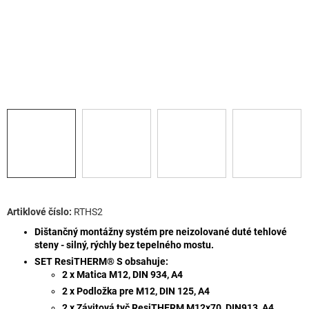
RTHS2
Dištančný montážny systém pre neizolované duté tehlové
steny - silný, rýchly bez tepelného mostu.
SET ResiTHERM® S obsahuje:
2 x Matica M12, DIN 934, A4
2 x Podložka pre M12, DIN 125, A4
2 x Závitová tyč ResiTHERM M12x70, DIN913, A4