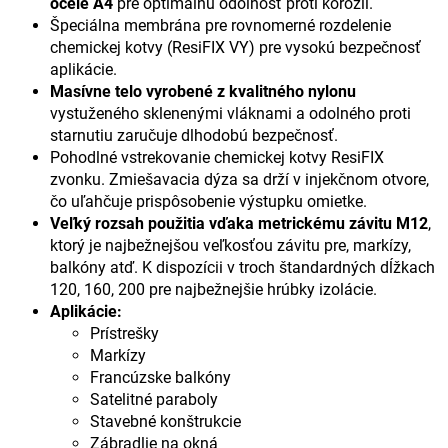
ocele A4
pre optimálnu odolnosť proti korózii.
Špeciálna membrána pre rovnomerné rozdelenie
chemickej kotvy (ResiFIX VY) pre vysokú bezpečnosť
aplikácie.
Masívne telo vyrobené z kvalitného nylonu
vystuženého sklenenými vláknami a odolného proti
starnutiu zaručuje dlhodobú bezpečnosť.
Pohodlné vstrekovanie chemickej kotvy ResiFIX
zvonku. Zmiešavacia dýza sa drží v injekčnom otvore,
čo uľahčuje prispôsobenie výstupku omietke.
Veľký rozsah použitia vďaka metrickému závitu M12
,
ktorý je najbežnejšou veľkosťou závitu pre, markízy,
balkóny atď. K dispozícii v troch štandardných dĺžkach
120, 160, 200 pre najbežnejšie hrúbky izolácie.
Aplikácie:
Prístrešky
Markízy
Francúzske balkóny
Satelitné paraboly
Stavebné konštrukcie
Zábradlie na okná