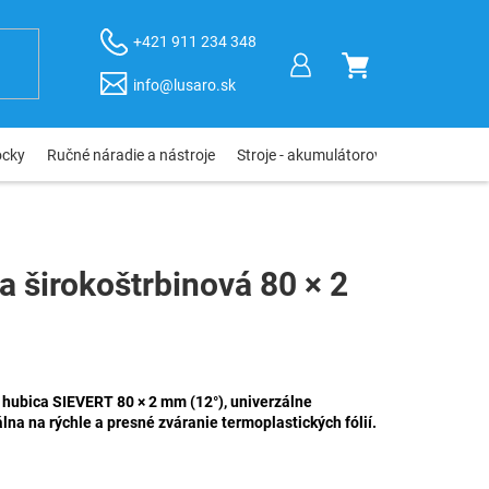
+421 911 234 348
NÁKUPNÝ
info@lusaro.sk
KOŠÍK
ôcky
Ručné náradie a nástroje
Stroje - akumulátorové, elektro, pneu
 širokoštrbinová 80 × 2
 hubica SIEVERT 80 × 2 mm (12°), univerzálne
lna na rýchle a presné zváranie termoplastických fólií.