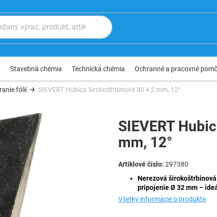
®
Stavebná chémia
Technická chémia
Ochranné a pracovné pom
anie fólií
SIEVERT Hubica širokoštrbinová 80 × 2 mm, 12°
SIEVERT Hubica
mm, 12°
297380
Nerezová širokoštrbinová
pripojenie Ø 32 mm – ideá
Všetky informácie o produkte