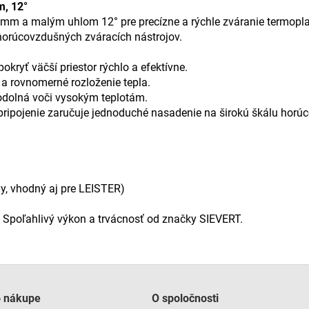
m, 12°
2 mm a malým uhlom 12° pre precízne a rýchle zváranie termop
horúcovzdušných zváracích nástrojov.
okryť väčší priestor rýchlo a efektívne.
p a rovnomerné rozloženie tepla.
 odolná voči vysokým teplotám.
pripojenie zaručuje jednoduché nasadenie na širokú škálu horú
ny, vhodný aj pre LEISTER)
. Spoľahlivý výkon a trvácnosť od značky SIEVERT.
o nákupe
O spoločnosti