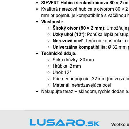
SIEVERT Hubica širokoštrbinová 80 × 2 m
Kvalitná nerezová hubica s otvorom 80 × 
mm pripojeniu je kompatibilná s väčšinou 
Vlastnosti:
Široký otvor (80 × 2 mm)
: Umožňuje p
Úzky uhol (12°)
: Ponúka lepší prístu
Nerezová oceľ
: Trvácna konštrukcia
Univerzálna kompatibilita
: Ø 32 mm 
Technické údaje:
Šírka drážky: 80 mm
Hrúbka: 2 mm
Uhol: 12°
Priemer pripojenia: 32 mm (univerzál
Materiál: nehrdzavejúca oceľ
Nakupujte teraz – skladom, rýchle dodanie
Z
á
Všetko 
p