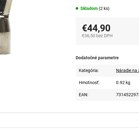
Skladom
(2 ks)
€44,90
€36,50 bez DPH
Jednotková
cena:
Dodatočné parametre
Kategória
:
Náradie na z
Hmotnosť
:
0.92 kg
EAN
:
731452297