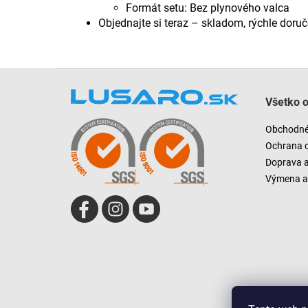
Formát setu: Bez plynového valca
Objednajte si teraz – skladom, rýchle doru
Z
á
Všetko 
p
ä
Obchodné
t
Ochrana 
i
Doprava 
e
Výmena a 