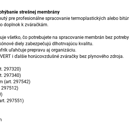
 ohýbanie strešnej membrány
nutý pre profesionálne spracovanie termoplastických alebo bi
ko doplnok k zváračkám.
uje všetko, čo potrebujete na spracovanie membrán bez potreby
ónové diely zabezpečujú dlhotrvajúcu kvalitu.
rík uľahčuje prepravu aj organizáciu.
IEVERT i ďalšie horúcovzdušné zváračky bez plynového zdroja.
t. 297320)
t. 297340)
m (art. 297542)
. 297512)
0)
art. 297551)
m