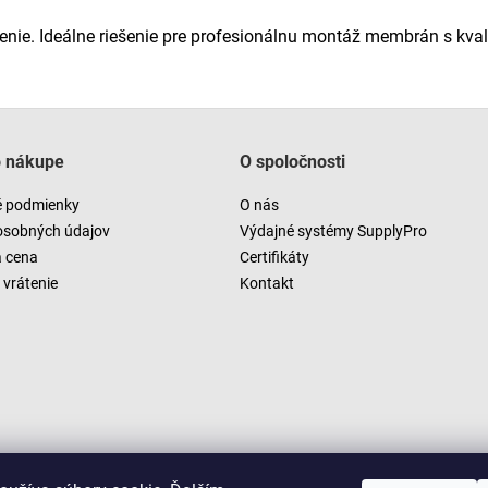
čenie. Ideálne riešenie pre profesionálnu montáž membrán s kva
o nákupe
O spoločnosti
 podmienky
O nás
osobných údajov
Výdajné systémy SupplyPro
a cena
Certifikáty
vrátenie
Kontakt