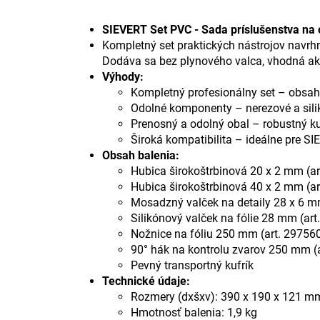
SIEVERT Set PVC - Sada príslušenstva na
Kompletný set praktických nástrojov navrh
Dodáva sa bez plynového valca, vhodná a
Výhody:
Kompletný profesionálny set – obsah
Odolné komponenty – nerezové a silik
Prenosný a odolný obal – robustný kuf
Široká kompatibilita – ideálne pre S
Obsah balenia:
Hubica širokoštrbinová 20 x 2 mm (ar
Hubica širokoštrbinová 40 x 2 mm (ar
Mosadzný valček na detaily 28 x 6 m
Silikónový valček na fólie 28 mm (art
Nožnice na fóliu 250 mm (art. 29756
90° hák na kontrolu zvarov 250 mm (
Pevný transportný kufrík
Technické údaje:
Rozmery (dxšxv): 390 x 190 x 121 m
Hmotnosť balenia: 1,9 kg