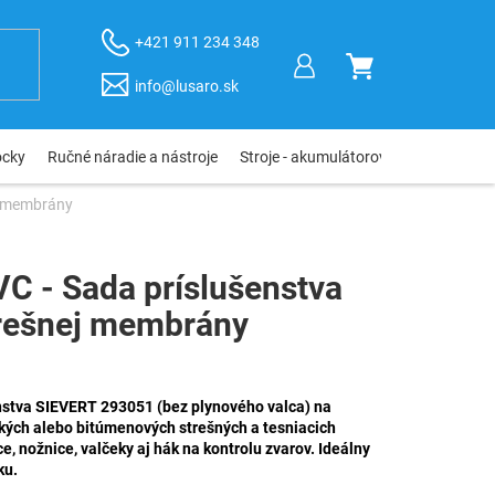
+421 911 234 348
NÁKUPNÝ
info@lusaro.sk
KOŠÍK
ôcky
Ručné náradie a nástroje
Stroje - akumulátorové, elektro, pneu
ej membrány
C - Sada príslušenstva
trešnej membrány
stva SIEVERT 293051 (bez plynového valca) na
kých alebo bitúmenových strešných a tesniacich
 nožnice, valčeky aj hák na kontrolu zvarov. Ideálny
ku.