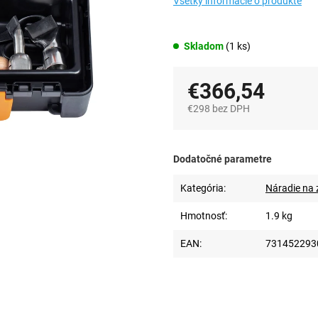
Všetky informácie o produkte
Skladom
(1 ks)
€366,54
€298 bez DPH
Jednotková
cena:
Dodatočné parametre
Kategória
:
Náradie na z
Hmotnosť
:
1.9 kg
EAN
:
731452293