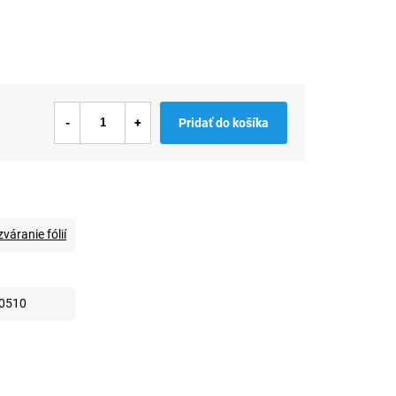
Pridať do košíka
váranie fólií
0510