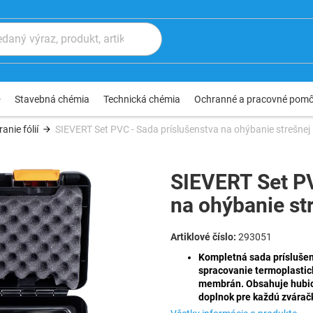
®
Stavebná chémia
Technická chémia
Ochranné a pracovné pom
anie fólií
SIEVERT Set PVC - Sada príslušenstva na ohýbanie strešn
SIEVERT Set PV
na ohýbanie s
293051
Kompletná sada príslušen
spracovanie termoplastic
membrán. Obsahuje hubice,
doplnok pre každú zvárač