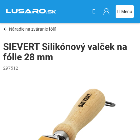
KOŠÍK
Prejsť
na
obsah
Náradie na zváranie fólií
SIEVERT Silikónový valček na
fólie 28 mm
297512