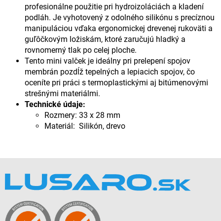
profesionálne použitie pri hydroizoláciách a kladení
podláh. Je vyhotovený z odolného silikónu s precíznou
manipuláciou vďaka ergonomickej drevenej rukoväti a
guľôčkovým ložiskám, ktoré zaručujú hladký a
rovnomerný tlak po celej ploche.
Tento mini valček je ideálny pri prelepení spojov
membrán pozdĺž tepelných a lepiacich spojov, čo
oceníte pri práci s termoplastickými aj bitúmenovými
strešnými materiálmi.
Technické údaje:
Rozmery: 33 x 28 mm
Materiál: Silikón, drevo
Z
á
p
ä
t
i