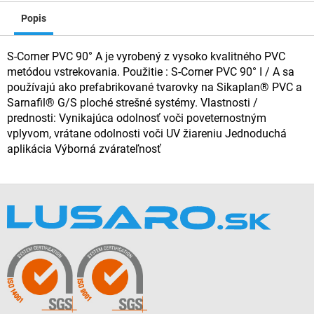
Popis
S-Corner PVC 90° A je vyrobený z vysoko kvalitného PVC
metódou vstrekovania. Použitie : S-Corner PVC 90° I / A sa
používajú ako prefabrikované tvarovky na Sikaplan® PVC a
Sarnafil® G/S ploché strešné systémy. Vlastnosti /
prednosti: Vynikajúca odolnosť voči poveternostným
vplyvom, vrátane odolnosti voči UV žiareniu Jednoduchá
aplikácia Výborná zvárateľnosť
Z
á
p
ä
t
i
e