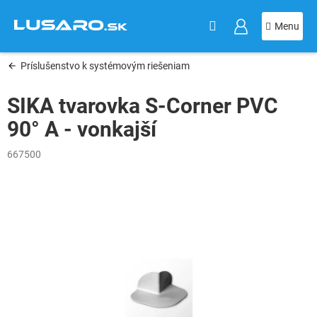
KOŠÍK
Prejsť
na
obsah
Príslušenstvo k systémovým riešeniam
SIKA tvarovka S-Corner PVC
90° A - vonkajší
667500