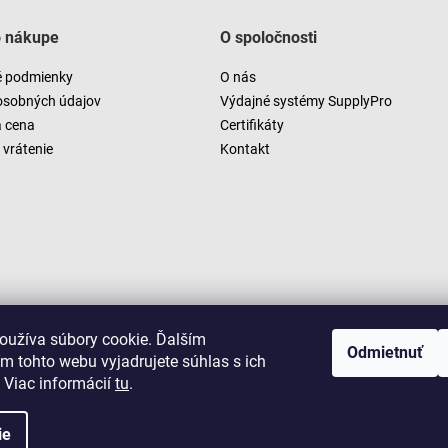
o nákupe
O spoločnosti
 podmienky
O nás
osobných údajov
Výdajné systémy SupplyPro
a cena
Certifikáty
vrátenie
Kontakt
oužíva súbory cookie. Ďalším
Odmietnuť
m tohto webu vyjadrujete súhlas s ich
 Viac informácií
tu
.
ie
Copyright 2026
LUSARO
. Všetky práva vyhradené.