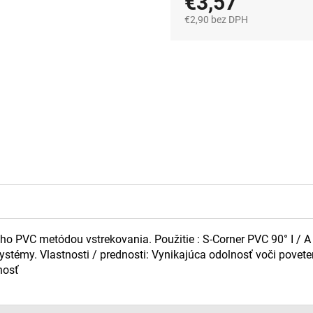
€3,57
€2,90 bez DPH
Jednotková
cena:
ého PVC metódou vstrekovania. Použitie : S-Corner PVC 90° I / A
stémy. Vlastnosti / prednosti: Vynikajúca odolnosť voči povet
nosť