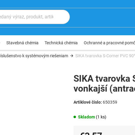
®
Stavebná chémia
Technická chémia
Ochranné a pracovné pom
ríslušenstvo k systémovým riešeniam
SIKA tvarovka S-Corner PVC 90° A
SIKA tvarovka 
vonkajší (antra
650359
Skladom
(1 ks)