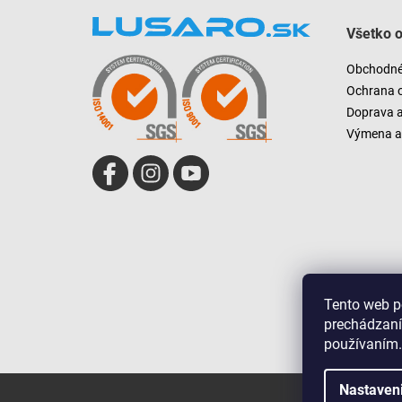
á
Všetko 
p
ä
Obchodné
t
Ochrana 
i
Doprava 
e
Výmena a 
Tento web p
prechádzaní
používaním.
Nastaven