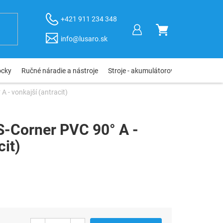
+421 911 234 348
NÁKUPNÝ
info@lusaro.sk
KOŠÍK
ôcky
Ručné náradie a nástroje
Stroje - akumulátorové, elektro, pneu
 - vonkajší (antracit)
S-Corner PVC 90° A -
cit)