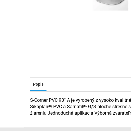
Popis
S-Corner PVC 90° A je vyrobený z vysoko kvalitn
Sikaplan® PVC a Sarnafil® G/S ploché strešné sy
žiareniu Jednoduchá aplikácia Výborná zvárateľ
Z