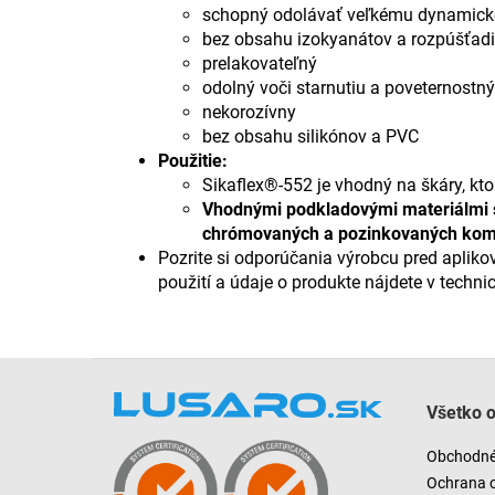
schopný odolávať veľkému dynamick
bez obsahu izokyanátov a rozpúšťadi
prelakovateľný
odolný voči starnutiu a poveternost
nekorozívny
bez obsahu silikónov a PVC
Použitie:
Sikaflex®-552 je vhodný na škáry, k
Vhodnými podkladovými materiálmi sú
chrómovaných a pozinkovaných kompo
Pozrite si odporúčania výrobcu pred apliko
použití a údaje o produkte nájdete v techni
Z
á
Všetko 
p
ä
Obchodné
t
Ochrana 
i