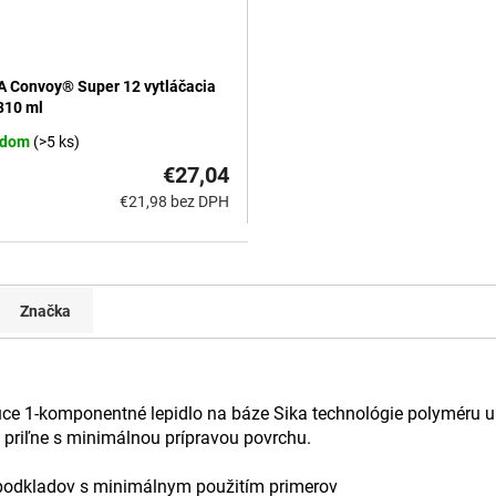
 Convoy® Super 12 vytláčacia
 310 ml
adom
(>5 ks)
€27,04
€21,98 bez DPH
Značka
ajúce 1-komponentné lepidlo na báze Sika technológie polyméru
priľne s minimálnou prípravou povrchu.
 podkladov s minimálnym použitím primerov