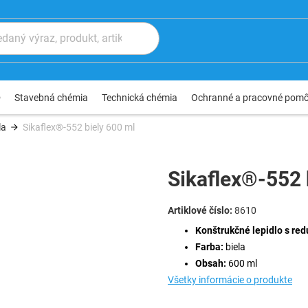
®
Stavebná chémia
Technická chémia
Ochranné a pracovné pom
la
Sikaflex®-552 biely 600 ml
Sikaflex®-552 
8610
Konštrukčné lepidlo s re
Farba:
biela
Obsah:
600 ml
Všetky informácie o produkte