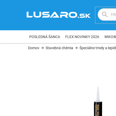
Prejsť
na
obsah
POSLEDNÁ ŠANCA
FLEX NOVINKY 2026
WIKO
Domov
Stavebná chémia
Špeciálne tmely a lepid