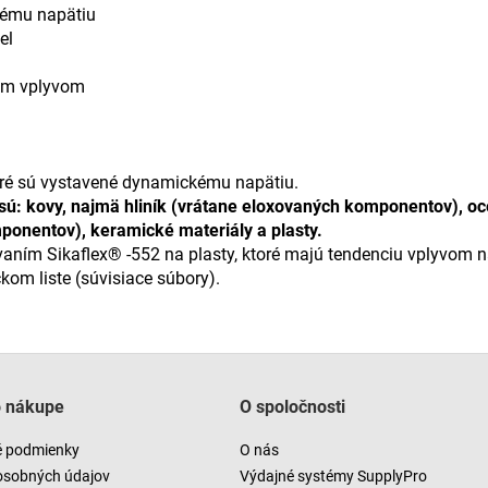
ému napätiu
el
ným vplyvom
toré sú vystavené dynamickému napätiu.
: kovy, najmä hliník (vrátane eloxovaných komponentov), oce
nentov), keramické materiály a plasty.
vaním Sikaflex® -552 na plasty, ktoré majú tendenciu vplyvom n
ckom liste (súvisiace súbory).
o nákupe
O spoločnosti
 podmienky
O nás
osobných údajov
Výdajné systémy SupplyPro