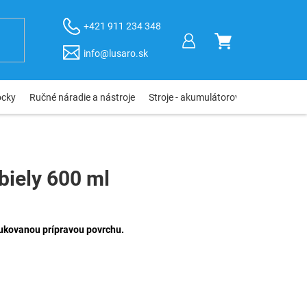
+421 911 234 348
NÁKUPNÝ
info@lusaro.sk
KOŠÍK
ôcky
Ručné náradie a nástroje
Stroje - akumulátorové, elektro, pneu
biely 600 ml
dukovanou prípravou povrchu.