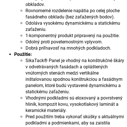
obkladov.
Rovnomerné rozdelenie napätia po celej ploche
fasádneho obkladu (bez zaťažených bodov).
Odoláva vysokému dynamickému a statickému
zaťaženiu.
1-komponentný produkt pripravený na použitie.
Odolný proti poveternostným vplyvom.
Dobrá priľnavosť na mnohých podkladoch.
Použitie:
SikaTack® Panel je vhodný na konštrukčné škáry
v odvetrávaných fasádach a opláštených
vnútorných stenách medzi vertikálne
inštalovanou spodnou konštrukciou a fasádnym
panelom, ktoré budú vystavené dynamickému a
statickému zaťaženiu.
Vhodnými podkladmi sú eloxovaný a povrstvený
hliník, kompozit kovu, vysokotlakový laminát a
keramické materiály.
Pred použitím treba vykonať skúšky s aktuálnymi
podkladmi a podmienkami, aby sa zaistila