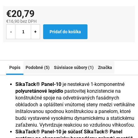
€20,79
€16,90 bez DPH
Jednotková
Pridať do košíka
cena:
Popis
Podobné (5)
Súvisiace súbory (1)
Značka
SikaTack® Panel-10
je nestekavé 1-komponentné
polyuretánové lepidlo
pastovitej konzistencie na
konštrukčné spoje na odvetrávaných fasádnych
obkladoch a opláštení vnútornej steny medzi vertikálne
inštalovanou spodnou konštrukciou a panelom, ktoré
budú vystavené vysokému dynamickému a statickému
zaťaženiu. Vytvrdzuje reakciou so vzdušnou vlhkosťou.
SikaTack® Panel-10 je súčasť SikaTack® Panel