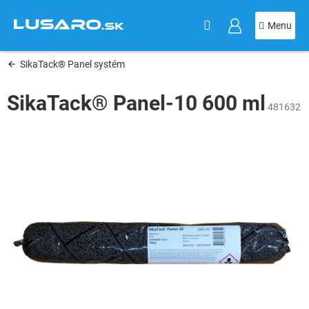
KOŠÍK
Prejsť
na
obsah
SikaTack® Panel systém
SikaTack® Panel-10 600 ml
481632