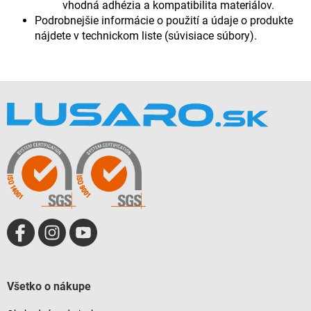
vhodná adhézia a kompatibilita materiálov.
Podrobnejšie informácie o použití a údaje o produkte
nájdete v technickom liste (súvisiace súbory).
Z
á
p
ä
t
i
e
Všetko o nákupe