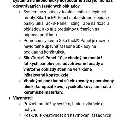
systému na ekonomicky hospodárnu zakrytú montáž
odvetrávaných fasádnych obkladov.
Systém pozostáva z trvalo-elastickej lepiacej
hmoty SikaTack® Panel a obojstranne lepiacej
pásky SikaTack® Panel Fixing Tape na fixáciu
obkladov, ako aj z produktov určených na
prípravu podkladu.
Pomocou systému SikaTack® Panel je možné
neviditeľne upevniť fasádne obklady na
podkladnú konštrukciu.
SikaTack® Panel-10 je vhodný na montáž
ľahkých panelov pre odvetrávané fasády a
vnútorné obklady stien na vertikálne
inštalované konštrukcie.
Vhodnými podkladmi sú eloxovaný a povrstvený
hliník, kompozit kovu, vysokotlakový laminát a
keramické materiály.
Vlastnosti:
Pružný montážny systém, tlmiaci vibrácie a
pohyb.
Poskytuje kreatívnosť pri navrhovaní fasádnych