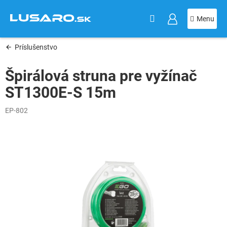
KOŠÍK
Prejsť
na
obsah
Príslušenstvo
Špirálová struna pre vyžínač
ST1300E-S 15m
EP-802