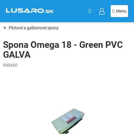
KOŠÍK
Prejsť
na
obsah
Plotové a gabionové spony
Spona Omega 18 - Green PVC
GALVA
900480