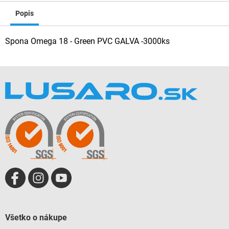
Popis
Spona Omega 18 - Green PVC GALVA -3000ks
Z
á
p
ä
t
i
e
Všetko o nákupe