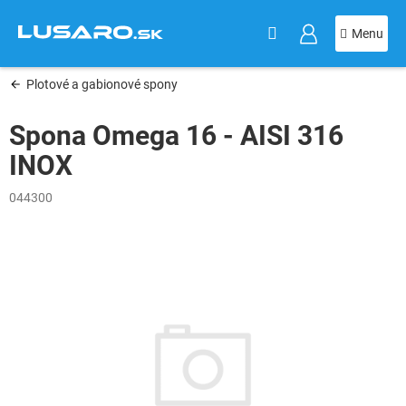
KOŠÍK
Prejsť
na
obsah
Plotové a gabionové spony
Spona Omega 16 - AISI 316
INOX
044300