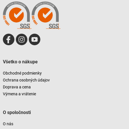
t
i
e
Všetko o nákupe
Obchodné podmienky
Ochrana osobných údajov
Doprava a cena
Výmena a vrátenie
O spoločnosti
O nás