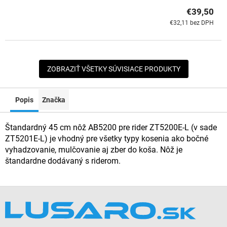
€39,50
€32,11 bez DPH
ZOBRAZIŤ VŠETKY SÚVISIACE PRODUKTY
Popis
Značka
Štandardný 45 cm nôž AB5200 pre rider ZT5200E-L (v sade
ZT5201E-L) je vhodný pre všetky typy kosenia ako bočné
vyhadzovanie, mulčovanie aj zber do koša. Nôž je
štandardne dodávaný s riderom.
Z
á
p
ä