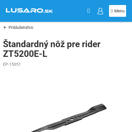
KOŠÍK
Prejsť
na
obsah
Príslušenstvo
Štandardný nôž pre rider
ZT5200E-L
EP-15051