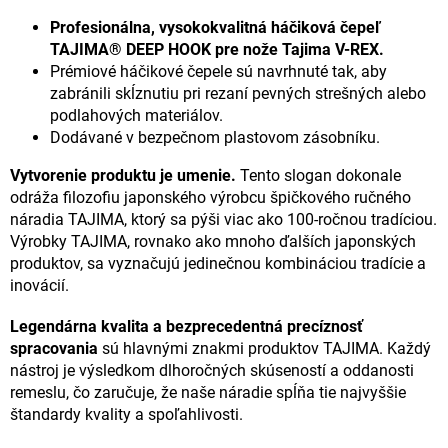
Profesionálna, vysokokvalitná háčiková čepeľ
TAJIMA® DEEP HOOK pre nože Tajima V-REX.
Prémiové háčikové čepele sú navrhnuté tak, aby
zabránili skĺznutiu pri rezaní pevných strešných alebo
podlahových materiálov.
Dodávané v bezpečnom plastovom zásobníku.
Vytvorenie produktu je umenie.
Tento slogan dokonale
odráža filozofiu japonského výrobcu špičkového ručného
náradia TAJIMA, ktorý sa pýši viac ako 100-ročnou tradíciou.
Výrobky TAJIMA, rovnako ako mnoho ďalších japonských
produktov, sa vyznačujú jedinečnou kombináciou tradície a
inovácií.
Legendárna kvalita a bezprecedentná precíznosť
spracovania
sú hlavnými znakmi produktov TAJIMA. Každý
nástroj je výsledkom dlhoročných skúseností a oddanosti
remeslu, čo zaručuje, že naše náradie spĺňa tie najvyššie
štandardy kvality a spoľahlivosti.