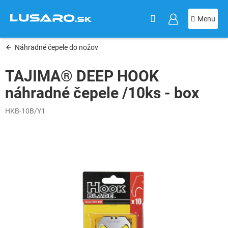
KOŠÍK
Prejsť
na
obsah
Náhradné čepele do nožov
TAJIMA® DEEP HOOK
náhradné čepele /10ks - box
HKB-10B/Y1