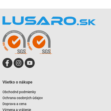
Z
á
p
ä
t
i
e
Všetko o nákupe
Obchodné podmienky
Ochrana osobných údajov
Doprava a cena
Výmena a vrátenie