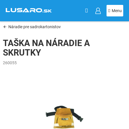
KOŠÍK
Prejsť
na
obsah
Náradie pre sadrokartonistov
TAŠKA NA NÁRADIE A
SKRUTKY
260055