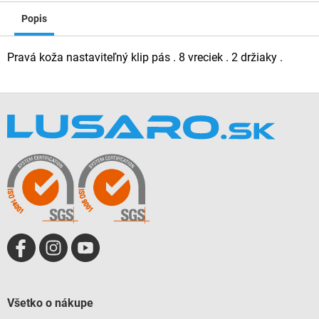
Popis
Pravá koža nastaviteľný klip pás . 8 vreciek . 2 držiaky .
Z
á
p
ä
t
i
e
Všetko o nákupe