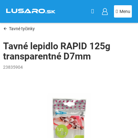
KOŠÍK
Prejsť
na
obsah
Tavné tyčinky
Tavné lepidlo RAPID 125g
transparentné D7mm
23835904