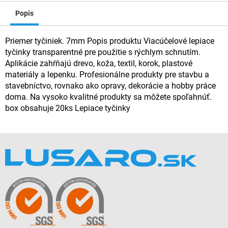
Popis
Priemer tyčiniek. 7mm Popis produktu Viacúčelové lepiace
tyčinky transparentné pre použitie s rýchlym schnutím.
Aplikácie zahŕňajú drevo, koža, textil, korok, plastové
materiály a lepenku. Profesionálne produkty pre stavbu a
stavebníctvo, rovnako ako opravy, dekorácie a hobby práce
doma. Na vysoko kvalitné produkty sa môžete spoľahnúť.
box obsahuje 20ks Lepiace tyčinky
Z
á
p
ä
t
i
e