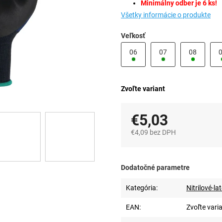
Minimálny odber je 6 ks!
Všetky informácie o produkte
Veľkosť
06
07
08
Zvoľte variant
€5,03
€4,09 bez DPH
Jednotková
cena:
Dodatočné parametre
Kategória
:
Nitrilové-
EAN
:
Zvoľte vari