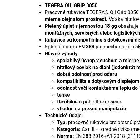
TEGERA OIL GRIP 8850
Pracovné rukavice TEGERA® Oil Grip 8850 s
mierne olejnatom prostredí.
Vďaka nitrilov
Pletený úplet s jemnosťou 18 gg
obsahuje 
montážnych, servisných alebo logistickýc
Rukavice sú kompatibilné s dotykovými dis
Spĺňajú normu
EN 388
pre mechanické rizik
Hlavné výhody:
spoľahlivý úchop v suchom a mierne 
nitrilový povlak na dlani (jedenkrát
dobrá odolnosť proti oderu
kompatibilita s dotykovým displejom
odolnosť voči kontaktnému teplu do 
tenké
flexibilné
a pohodlné nosenie
vhodné na presnú manipuláciu
Technické údaje:
Typ:
pracovné rukavice pre presnú prác
Kategória:
Cat. II – stredné riziko (
Norma:
EN 388:2016+A1:2018 (3111