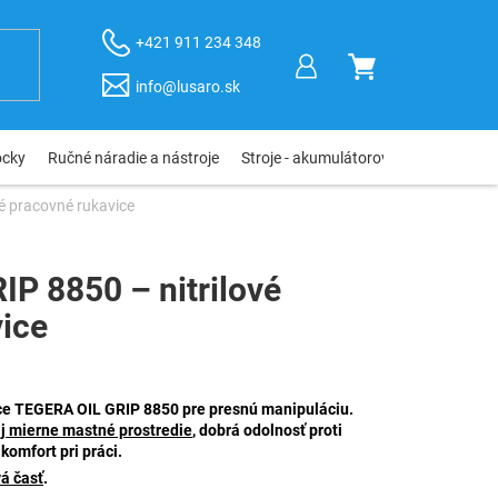
+421 911 234 348
NÁKUPNÝ
info@lusaro.sk
KOŠÍK
ôcky
Ručné náradie a nástroje
Stroje - akumulátorové, elektro, pneu
é pracovné rukavice
P 8850 – nitrilové
ice
ice TEGERA OIL GRIP 8850 pre presnú manipuláciu.
aj mierne mastné prostredie
, dobrá odolnosť proti
komfort pri práci.
á časť
.