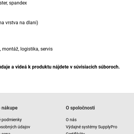
ster, spandex
na vrstva na dlani)
montáž, logistika, servis
údaje a videá k produktu nájdete v súvisiacich súboroch.
o nákupe
O spoločnosti
 podmienky
O nás
osobných údajov
Výdajné systémy SupplyPro
a cena
Certifikáty