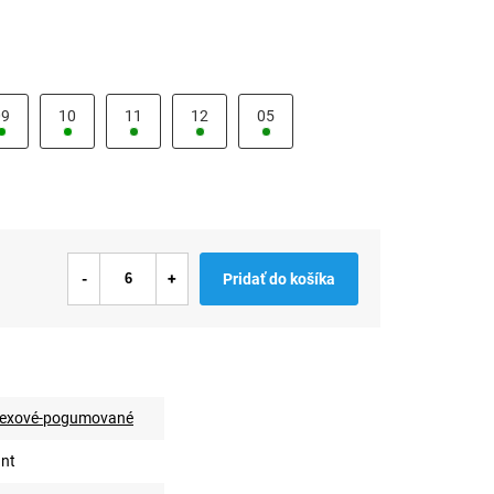
09
10
11
12
05
Pridať do košíka
latexové-pogumované
ant