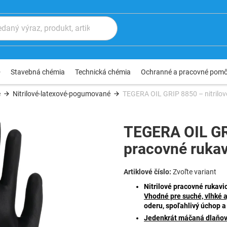
®
Stavebná chémia
Technická chémia
Ochranné a pracovné pom
e
Nitrilové-latexové-pogumované
TEGERA OIL GRIP 8850 – nitrilov
TEGERA OIL GRI
pracovné rukav
Zvoľte variant
Nitrilové pracovné rukav
Vhodné pre suché, vlhké 
oderu, spoľahlivý úchop a 
Jedenkrát máčaná dlaňov