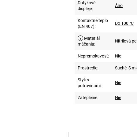
Dotykové
Áno
displeje
:
Kontaktné teplo
Do 100 °C
(EN 407)
:
?
Materiál
Nitrilová p
máčania
:
Nepremokavosť
:
Nie
Prostredie
:
Suché
,
S mi
Styk s
Nie
potravinami
:
Zateplenie
:
Nie