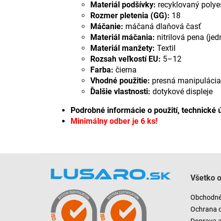
Materiál podšívky:
recyklovaný polye
Rozmer pletenia (GG):
18
Máčanie:
máčaná dlaňová časť
Materiál máčania:
nitrilová pena (jed
Materiál manžety:
Textil
Rozsah veľkostí EU:
5–12
Farba:
čierna
Vhodné použitie:
presná manipulácia, 
Ďalšie vlastnosti:
dotykové displeje
Podrobné informácie o použití, technické 
Minimálny odber je 6 ks!
Z
á
Všetko 
p
ä
Obchodné
t
Ochrana 
i
Doprava 