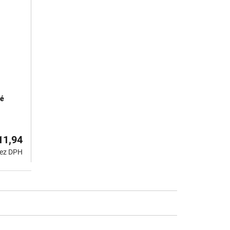
vé
11,94
bez DPH