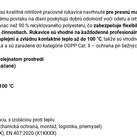
ú kvalitné nitrilové pracovné rukavice navrhnuté
pre presnú ma
ému povlaku na dlani poskytujú dobrú odolnosť voči oderu a istý 
viac než 90 % recyklovaného polyesteru, čo
zabezpečuje flexibili
h činnostiach. Rukavice sú vhodné na každodenné profesionáln
plejmi a zvládnu kontaktné teplo až do 100 °C
, takže sú vhodn
á a sú zaradené do kategórie OOPP Cat. II – ochrana pri bežnýc
olejnatom prostredí
 máčané)
100 °C
u, s izoláciou proti teplu
mechanická ochrana, montáž, logistika, priemysel)
X), EN 407:2020 (X1XXXX)