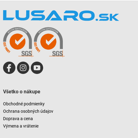
Z
á
p
ä
t
i
e
Všetko o nákupe
Obchodné podmienky
Ochrana osobných údajov
Doprava a cena
Výmena a vrátenie