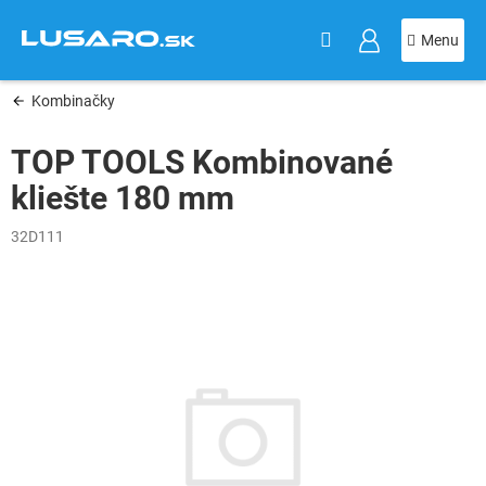
KOŠÍK
Prejsť
na
obsah
Kombinačky
TOP TOOLS Kombinované
kliešte 180 mm
32D111