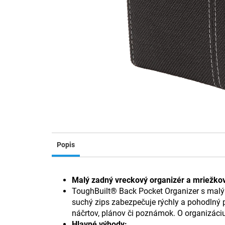
Popis
Malý zadný vreckový organizér a mriežko
ToughBuilt® Back Pocket Organizer s malý
suchý zips zabezpečuje rýchly a pohodlný 
náčrtov, plánov či poznámok. O organizáci
Hlavné výhody: