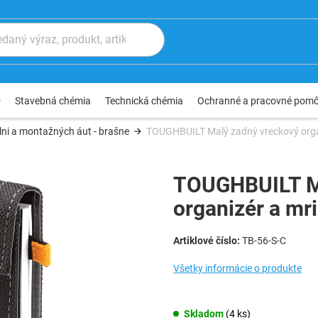
®
Stavebná chémia
Technická chémia
Ochranné a pracovné pom
lni a montažných áut - brašne
TOUGHBUILT Malý zadný vreckový organ
TOUGHBUILT Ma
organizér a mr
TB-56-S-C
Všetky informácie o produkte
Skladom
(4 ks)