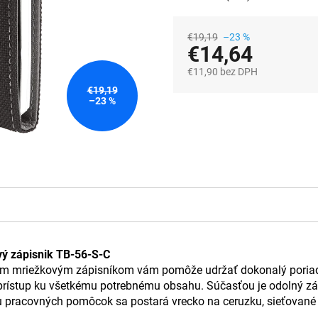
€19,19
–23 %
€14,64
€11,90 bez DPH
Jednotková
€19,19
cena:
–23 %
vý zápisnik TB-56-S-C
m mriežkovým zápisníkom vám pomôže udržať dokonalý poriadok
prístup ku všetkému potrebnému obsahu. Súčasťou je odolný zápi
u pracovných pomôcok sa postará vrecko na ceruzku, sieťované v