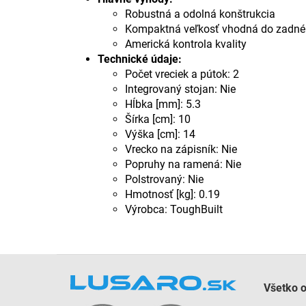
Robustná a odolná konštrukcia
Kompaktná veľkosť vhodná do zadné
Americká kontrola kvality
Technické údaje:
Počet vreciek a pútok: 2
Integrovaný stojan: Nie
Hĺbka [mm]: 5.3
Šírka [cm]: 10
Výška [cm]: 14
Vrecko na zápisník: Nie
Popruhy na ramená: Nie
Polstrovaný: Nie
Hmotnosť [kg]: 0.19
Výrobca: ToughBuilt
Z
á
Všetko 
p
ä