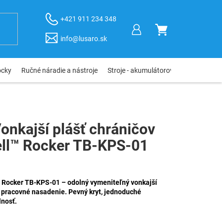
+421 911 234 348
NÁKUPNÝ
info@lusaro.sk
KOŠÍK
ôcky
Ručné náradie a nástroje
Stroje - akumulátorové, elektro, pneu
nkajší plášť chráničov
ell™ Rocker TB-KPS-01
ocker TB-KPS-01 – odolný vymeniteľný vonkajší
e pracovné nasadenie. Pevný kryt, jednoduché
lnosť.