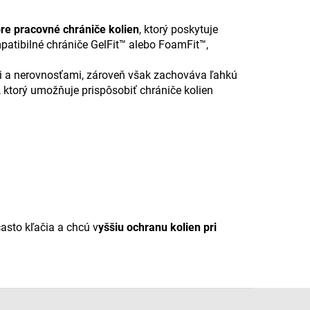
pre pracovné chrániče kolien
, ktorý poskytuje
patibilné chrániče GelFit™ alebo FoamFit™,
mi a nerovnosťami, zároveň však zachováva ľahkú
ktorý umožňuje prispôsobiť chrániče kolien
často kľačia a chcú v
yššiu ochranu kolien pri