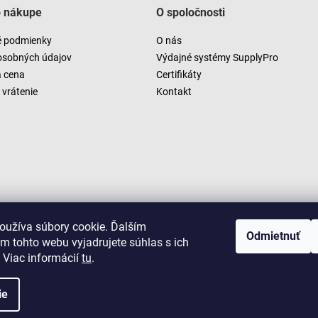
o nákupe
O spoločnosti
 podmienky
O nás
osobných údajov
Výdajné systémy SupplyPro
a cena
Certifikáty
vrátenie
Kontakt
oužíva súbory cookie. Ďalším
Odmietnuť
m tohto webu vyjadrujete súhlas s ich
 Viac informácií
tu
.
ie
Copyright 2026
LUSARO
. Všetky práva vyhradené.
Vytvoril Shoptet
|
D2solutions
|
ShopCode