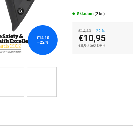
Skladom
(2 ks)
€14,10
–22 %
€10,95
€14,10
–22 %
€8,90 bez DPH
Jednotková
cena: