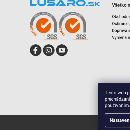
Všetko 
p
ä
Obchodné
t
Ochrana 
i
Doprava 
e
Výmena a 
Tento web p
prechádzaní
používaním.
Nastaven