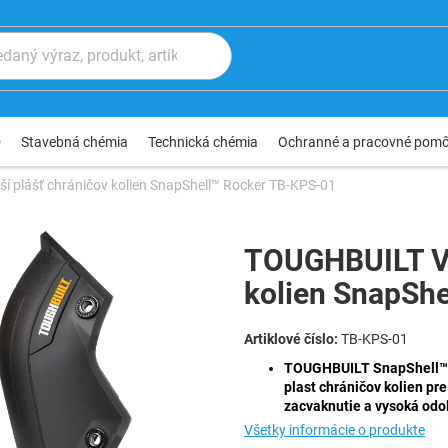
®
Stavebná chémia
Technická chémia
Ochranné a pracovné pom
 plášť chráničov kolien SnapShell™ Rocker TB-KPS-01
TOUGHBUILT Vo
kolien SnapSh
TB-KPS-01
TOUGHBUILT SnapShell™ R
plast chráničov kolien pr
zacvaknutie a vysoká odo
Všetky informácie o produkte