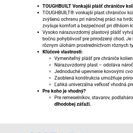
TOUGHBUILT Vonkajší plášť chráničov ko
TOUGHBUILT® vonkajší plast chráničov ko
zvýšenú ochranu pri náročnej práci na tvr
zvyšuje komfort a bezpečnosť pri dlhšom kľ
Vysoko nárazuvzdorný plastový plášť vytvá
bočnú pohyblivosť pre prirodzený chod. Je
rôznym úlohám prostredníctvom rôznych ty
Kľúčové vlastnosti:
Vymeniteľný plášť pre chrániče kolie
Nárazuvzdorný plast – odoláva náročn
Jednoduché upevnenie kovovými cvok
Zaoblená konštrukcia umožňuje prir
Ľahká univerzálna veľkosť vhodná pr
Pre koho je vhodný?
Pre remeselníkov, stavarov, podlahárov
dlhodobej záťaži.
Z
á