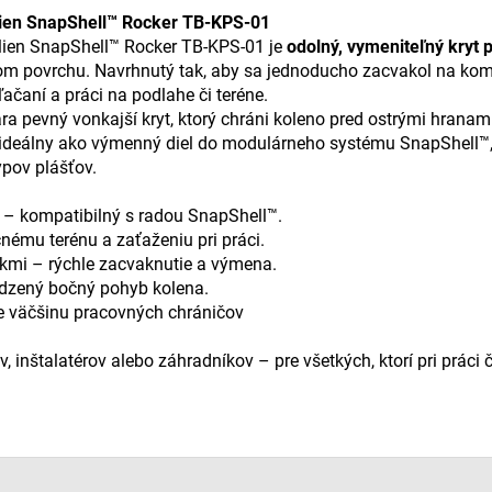
lien SnapShell™ Rocker TB-KPS-01
lien SnapShell™ Rocker TB-KPS-01 je
odolný, vymeniteľný kryt 
dom povrchu. Navrhnutý tak, aby sa jednoducho zacvakol na kom
ačaní a práci na podlahe či teréne.
ra pevný vonkajší kryt, ktorý chráni koleno pred ostrými hrana
 ideálny ako výmenný diel do modulárneho systému SnapShell™, 
pov plášťov.
n – kompatibilný s radou SnapShell™.
ému terénu a zaťaženiu pri práci.
mi – rýchle zacvaknutie a výmena.
odzený bočný pohyb kolena.
e väčšinu pracovných chráničov
, inštalatérov alebo záhradníkov – pre všetkých, ktorí pri práci 