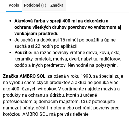
Popis
Podobné (1)
Značka
Akrylová farba v spreji 400 ml na dekoráciu a
ochranu všetkých druhov povrchov vo vnútornom aj
vonkajšom prostredí.
Je suchá na dotyk asi 15 minút po použití a úplne
suchá asi 22 hodín po aplikácii.
Použitie:
na rôzne povrchy vrátane dreva, kovu, skla,
keramiky, omietok, muriva, dverí, nábytku, radiátorov,
ozdôb a iných predmetov. Nevhodné na polystyrén.
Značka AMBRO SOL
, založená v roku 1990, sa špecializuje
na výrobu chemických produktov a aktuálne ponúka viac
ako 400 rôznych výrobkov. V sortimente nájdete mazivá a
produkty na ochranu a údržbu, ktoré sú určené
profesionálom aj domácim majstrom. Či už potrebujete
namazať pánty, očistiť motor alebo ochrániť povrchy pred
koróziou, AMBRO SOL má pre vás riešenie.