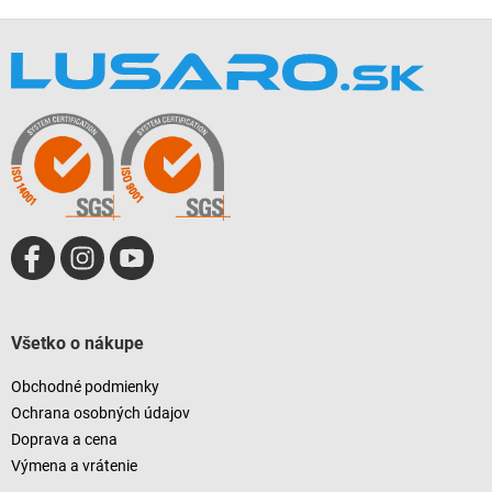
Z
á
p
ä
t
i
e
Všetko o nákupe
Obchodné podmienky
Ochrana osobných údajov
Doprava a cena
Výmena a vrátenie