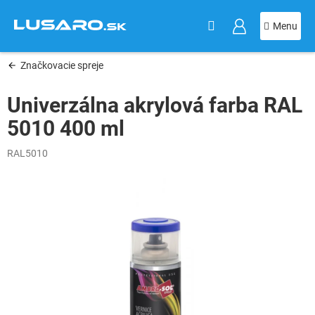
KOŠÍK
Prejsť
na
obsah
Značkovacie spreje
Univerzálna akrylová farba RAL
5010 400 ml
RAL5010