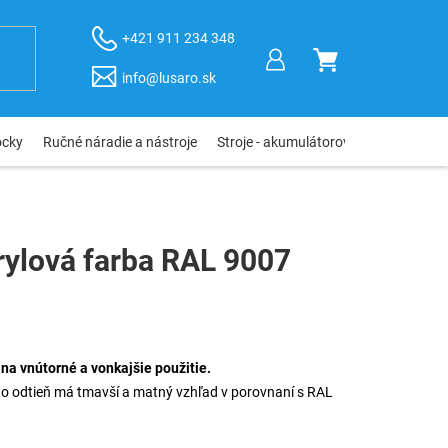
+421 911 234 348
NÁKUPNÝ
info@lusaro.sk
KOŠÍK
ôcky
Ručné náradie a nástroje
Stroje - akumulátorové, elektro, pneu
rylová farba RAL 9007
na vnútorné a vonkajšie použitie.
nto odtieň má tmavší a matný vzhľad v porovnaní s RAL