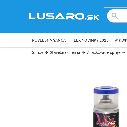
Prejsť
na
obsah
POSLEDNÁ ŠANCA
FLEX NOVINKY 2026
WIKO
Domov
Stavebná chémia
Značkovacie spreje