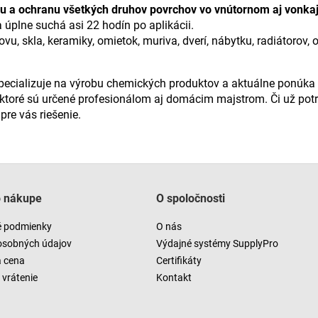
ciu a ochranu všetkých druhov povrchov vo vnútornom aj vonka
 úplne suchá asi 22 hodín po aplikácii.
vu, skla, keramiky, omietok, muriva, dverí, nábytku, radiátorov
špecializuje na výrobu chemických produktov a aktuálne ponúka
ktoré sú určené profesionálom aj domácim majstrom. Či už potr
re vás riešenie.
o nákupe
O spoločnosti
 podmienky
O nás
osobných údajov
Výdajné systémy SupplyPro
a cena
Certifikáty
vrátenie
Kontakt