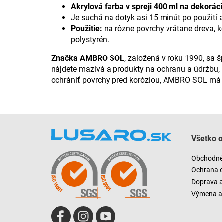
Akrylová farba v spreji 400 ml na dekorá
Je suchá na dotyk asi 15 minút po použití a
Použitie:
na rôzne povrchy vrátane dreva, ko
polystyrén.
Značka AMBRO SOL
, založená v roku 1990, sa 
nájdete mazivá a produkty na ochranu a údržbu, 
ochrániť povrchy pred koróziou, AMBRO SOL má p
Z
á
Všetko 
p
ä
Obchodné
t
Ochrana 
i
Doprava 
e
Výmena a 