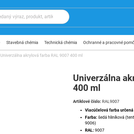
®
Stavebná chémia
Technická chémia
Ochranné a pracovné pom
Univerzálna akrylová farba RAL 9007 400 ml
Univerzálna ak
400 ml
RAL9007
Viacúčelová farba určená 
Farba:
šedá hliníková (te
9006)
RAL:
9007