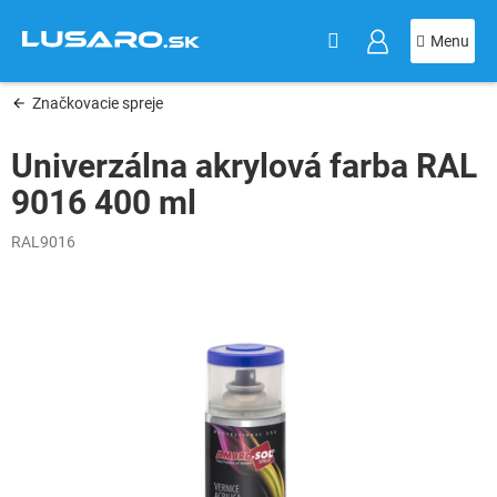
KOŠÍK
Prejsť
na
obsah
Značkovacie spreje
Univerzálna akrylová farba RAL
9016 400 ml
RAL9016