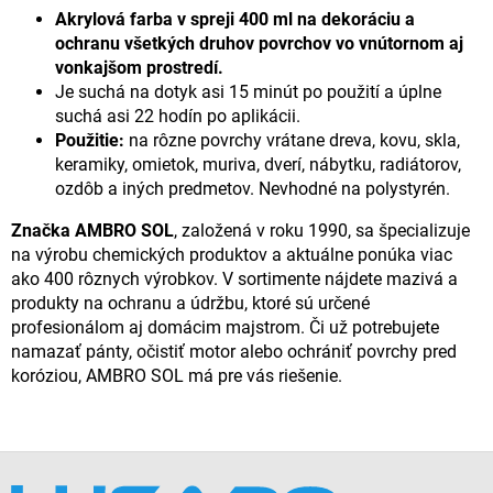
Akrylová farba v spreji 400 ml na dekoráciu a
ochranu všetkých druhov povrchov vo vnútornom aj
vonkajšom prostredí.
Je suchá na dotyk asi 15 minút po použití a úplne
suchá asi 22 hodín po aplikácii.
Použitie:
na rôzne povrchy vrátane dreva, kovu, skla,
keramiky, omietok, muriva, dverí, nábytku, radiátorov,
ozdôb a iných predmetov. Nevhodné na polystyrén.
Značka AMBRO SOL
, založená v roku 1990, sa špecializuje
na výrobu chemických produktov a aktuálne ponúka viac
ako 400 rôznych výrobkov. V sortimente nájdete mazivá a
produkty na ochranu a údržbu, ktoré sú určené
profesionálom aj domácim majstrom. Či už potrebujete
namazať pánty, očistiť motor alebo ochrániť povrchy pred
koróziou, AMBRO SOL má pre vás riešenie.
Z
á