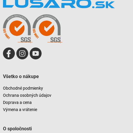
p
ä
t
i
e
Všetko o nákupe
Obchodné podmienky
Ochrana osobných údajov
Doprava a cena
Výmena a vrátenie
O spoločnosti