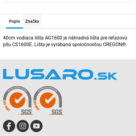
Popis
Značka
40cm vodiaca lišta AG1600 je náhradná lišta pre reťazovú
pílu CS1600E. Lišta je vyrábaná spoločnosťou OREGON®.
Z
á
p
ä
t
i
e