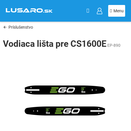
KOŠÍK
Prejsť
na
obsah
Príslušenstvo
Vodiaca lišta pre CS1600E
EP-890