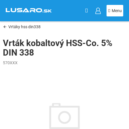
KOŠÍK
Prejsť
na
obsah
Vrtáky hss din338
Vrták kobaltový HSS-Co. 5%
DIN 338
570XXX