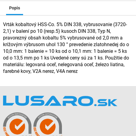
Popis
Vrták kobaltový HSS-Co. 5% DIN 338, vybrusovanie (3720-
2,1) v balení po 10 (resp.5) kusoch DIN 338, Typ N,
pravorezný obsah kobaltu 5% vybrusované od 2,0 mm a
krížovým výbrusom uhol 130 ° prevedenie zlatohnedej do o
10,0 mm: 1 balenie = 10 ks od o 10,1 mm: 1 balenie = 5 ks
od o 13,5 mm po 1 ks Uvedené ceny sú za 1 ks. Použitie do
materiálu: legovaná oceľ, nelegovaná oceľ, železo liatina,
farebné kovy, V2A nerez, V4A nerez
Z
á
p
ä
t
i
e