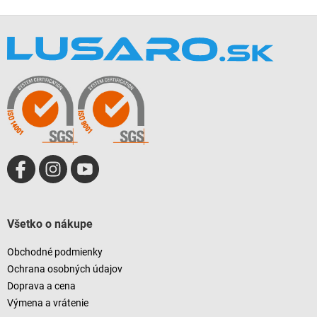
Z
á
p
ä
t
i
e
Všetko o nákupe
Obchodné podmienky
Ochrana osobných údajov
Doprava a cena
Výmena a vrátenie