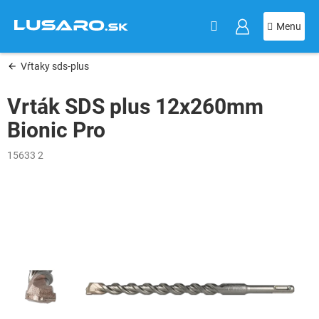
KOŠÍK
Prejsť
na
obsah
Vŕtaky sds-plus
Vrták SDS plus 12x260mm
Bionic Pro
15633 2