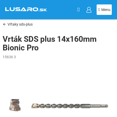
KOŠÍK
Prejsť
na
obsah
Vŕtaky sds-plus
Vrták SDS plus 14x160mm
Bionic Pro
15636 3