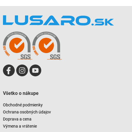
Z
á
p
ä
t
i
e
Všetko o nákupe
Obchodné podmienky
Ochrana osobných údajov
Doprava a cena
Výmena a vrátenie