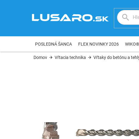
Prejsť
na
obsah
POSLEDNÁ ŠANCA
FLEX NOVINKY 2026
WIKO
Domov
Vŕtacia technika
Vŕtaky do betónu a tehl