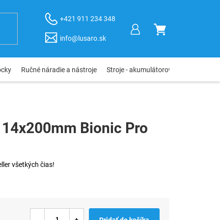
+421 911 234 348
NÁKUPNÝ
info@lusaro.sk
KOŠÍK
ôcky
Ručné náradie a nástroje
Stroje - akumulátorové, elektro, pneu
s 14x200mm Bionic Pro
ller všetkých čias!
Pridať do košíka