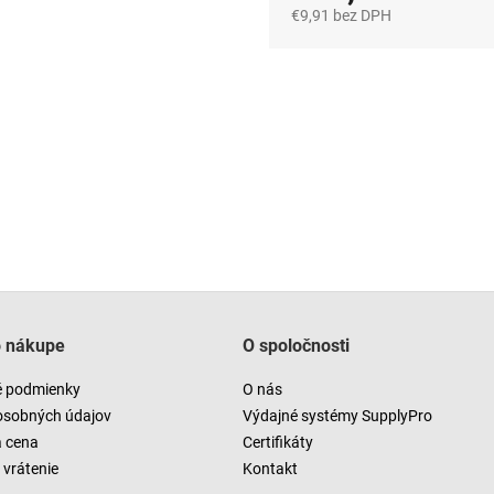
€9,91 bez DPH
Jednotková
cena:
o nákupe
O spoločnosti
 podmienky
O nás
osobných údajov
Výdajné systémy SupplyPro
a cena
Certifikáty
vrátenie
Kontakt