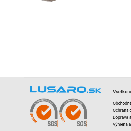
Z
á
Všetko 
p
ä
Obchodné
t
Ochrana 
i
Doprava 
e
Výmena a 