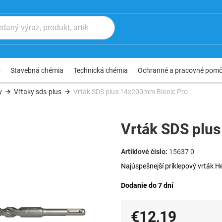
®
Stavebná chémia
Technická chémia
Ochranné a pracovné pom
y
Vŕtaky sds-plus
Vrták SDS plus 14x200mm Bionic Pro
Vrták SDS plu
15637 0
Najúspešnejší príklepový vrták He
Dodanie do 7 dní
€12,19