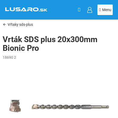
KOŠÍK
Prejsť
na
obsah
Vŕtaky sds-plus
Vrták SDS plus 20x300mm
Bionic Pro
18690 2