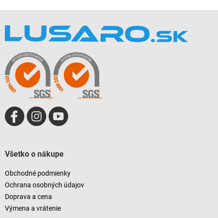
Z
á
p
ä
t
i
e
Všetko o nákupe
Obchodné podmienky
Ochrana osobných údajov
Doprava a cena
Výmena a vrátenie