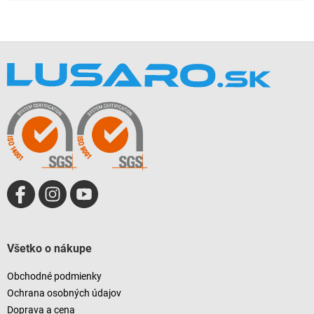
Z
á
p
ä
t
i
e
Všetko o nákupe
Obchodné podmienky
Ochrana osobných údajov
Doprava a cena