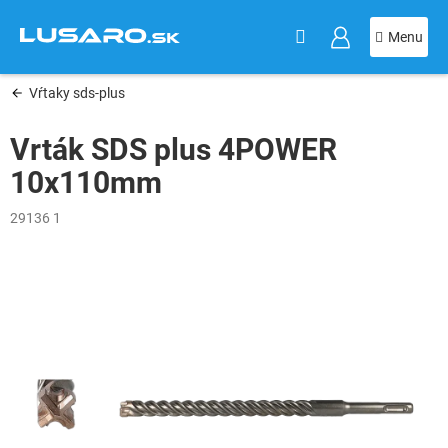
KOŠÍK
Prejsť
na
obsah
Vŕtaky sds-plus
Vrták SDS plus 4POWER
10x110mm
29136 1