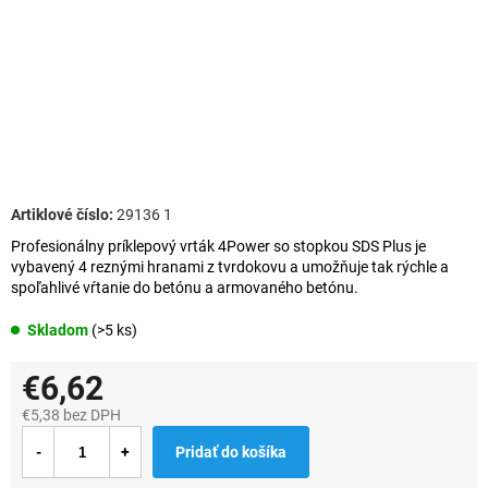
29136 1
Profesionálny príklepový vrták 4Power so stopkou SDS Plus je
vybavený 4 reznými hranami z tvrdokovu a umožňuje tak rýchle a
spoľahlivé vŕtanie do betónu a armovaného betónu.
Skladom
(>5 ks)
€6,62
€5,38 bez DPH
Jednotková
Pridať do košíka
cena: