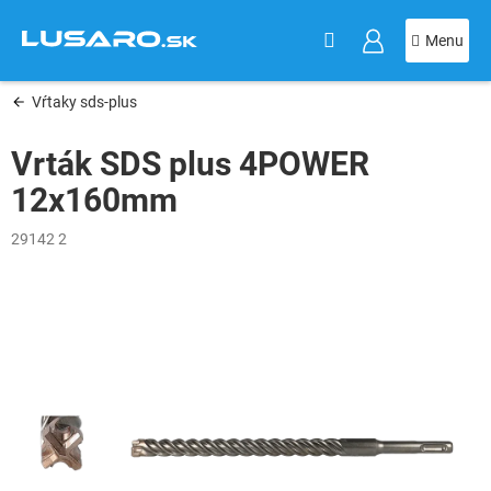
KOŠÍK
Prejsť
na
obsah
Vŕtaky sds-plus
Vrták SDS plus 4POWER
12x160mm
29142 2