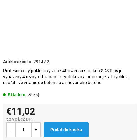
29142 2
Profesionálny príklepový vrták 4Power so stopkou SDS Plus je
vybavený 4 reznými hranami z tvrdokovu a umožňuje tak rýchle a
spoľahlivé vŕtanie do betónu a armovaného betónu.
Skladom
(>5 ks)
€11,02
€8,96 bez DPH
Jednotková
Pridať do košíka
cena: