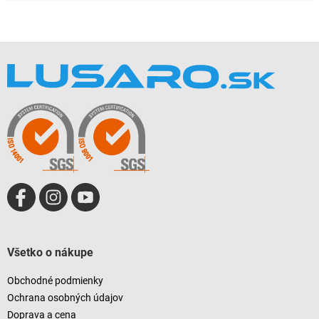
Z
á
p
ä
t
i
e
Všetko o nákupe
Obchodné podmienky
Ochrana osobných údajov
Doprava a cena