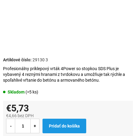
29130 3
Profesionálny príklepový vrták 4Power so stopkou SDS Plus je
vybavený 4 reznými hranami z tvrdokovu a umožňuje tak rýchle a
spoľahlivé vŕtanie do betónu a armovaného betónu.
Skladom
(>5 ks)
€5,73
€4,66 bez DPH
Jednotková
Pridať do košíka
cena: