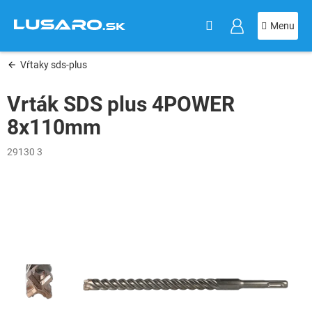
KOŠÍK
Prejsť
na
obsah
Vŕtaky sds-plus
Vrták SDS plus 4POWER
8x110mm
29130 3