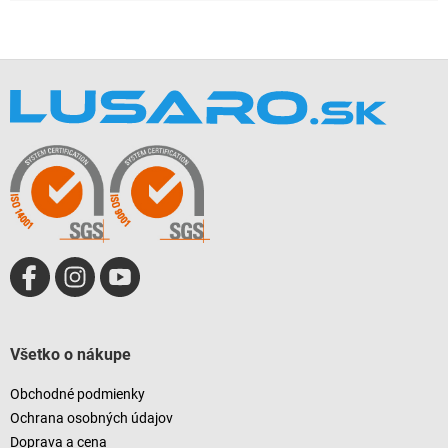
Z
á
p
ä
t
i
e
Všetko o nákupe
Obchodné podmienky
Ochrana osobných údajov
Doprava a cena