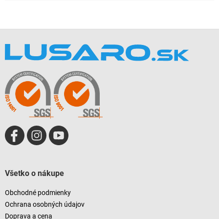
Z
á
p
ä
t
i
e
Všetko o nákupe
Obchodné podmienky
Ochrana osobných údajov
Doprava a cena