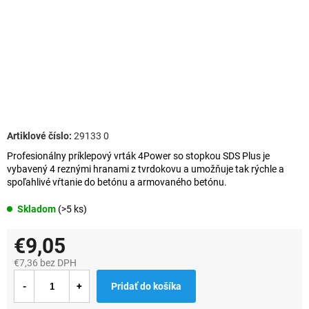
29133 0
Profesionálny príklepový vrták 4Power so stopkou SDS Plus je
vybavený 4 reznými hranami z tvrdokovu a umožňuje tak rýchle a
spoľahlivé vŕtanie do betónu a armovaného betónu.
Skladom
(>5 ks)
€9,05
€7,36 bez DPH
Jednotková
Pridať do košíka
cena: