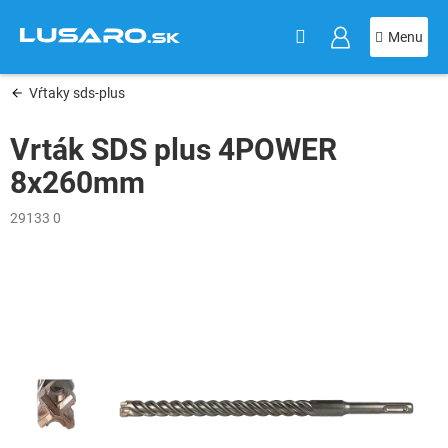
KOŠÍK
Prejsť
na
obsah
Vŕtaky sds-plus
Vrták SDS plus 4POWER
8x260mm
29133 0