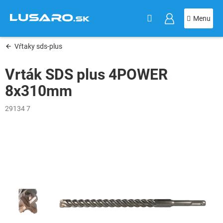
KOŠÍK
Prejsť
na
obsah
Vŕtaky sds-plus
Vrták SDS plus 4POWER
8x310mm
29134 7