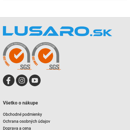
Z
á
p
ä
t
i
e
Všetko o nákupe
Obchodné podmienky
Ochrana osobných údajov
Doprava a cena