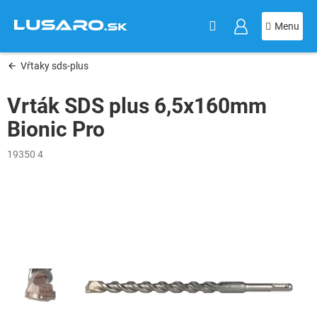
KOŠÍK
Prejsť
na
obsah
Vŕtaky sds-plus
Vrták SDS plus 6,5x160mm
Bionic Pro
19350 4