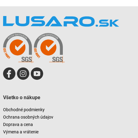
Z
á
p
ä
t
i
e
Všetko o nákupe
Obchodné podmienky
Ochrana osobných údajov
Doprava a cena
Výmena a vrátenie