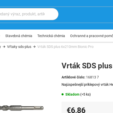
®
Stavebná chémia
Technická chémia
Ochranné a pracovné pom
y
Vŕtaky sds-plus
Vrták SDS plus 6x210mm Bionic Pro
Vrták SDS plu
16813 7
Najúspešnejší príklepový vrták He
Skladom
(>5 ks)
€6,86