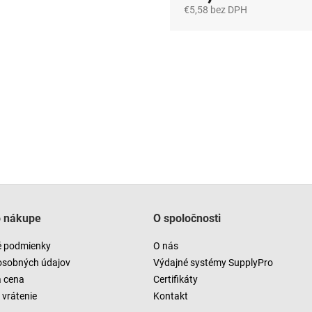
€5,58 bez DPH
Jednotková
cena:
o nákupe
O spoločnosti
 podmienky
O nás
osobných údajov
Výdajné systémy SupplyPro
a cena
Certifikáty
vrátenie
Kontakt