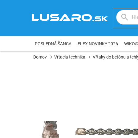
Prejsť
na
obsah
POSLEDNÁ ŠANCA
FLEX NOVINKY 2026
WIKO
Domov
Vŕtacia technika
Vŕtaky do betónu a tehl