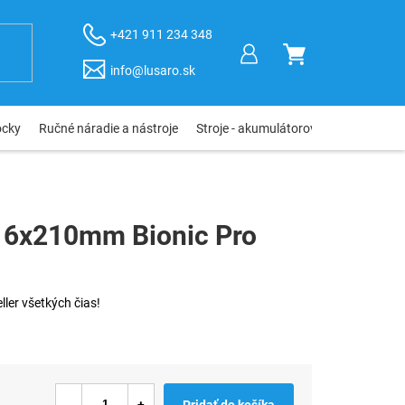
+421 911 234 348
NÁKUPNÝ
info@lusaro.sk
KOŠÍK
ôcky
Ručné náradie a nástroje
Stroje - akumulátorové, elektro, pneu
s 6x210mm Bionic Pro
ller všetkých čias!
Pridať do košíka