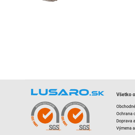
Z
á
Všetko 
p
ä
Obchodné
t
Ochrana 
i
Doprava 
e
Výmena a 