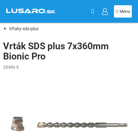
KOŠÍK
Prejsť
na
obsah
Vŕtaky sds-plus
Vrták SDS plus 7x360mm
Bionic Pro
28486 8