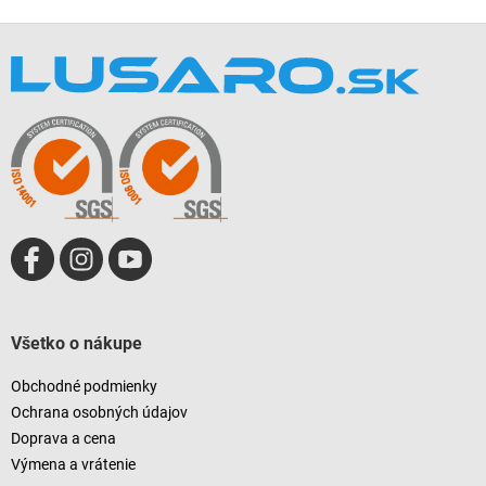
Z
á
p
ä
t
i
e
Všetko o nákupe
Obchodné podmienky
Ochrana osobných údajov
Doprava a cena
Výmena a vrátenie