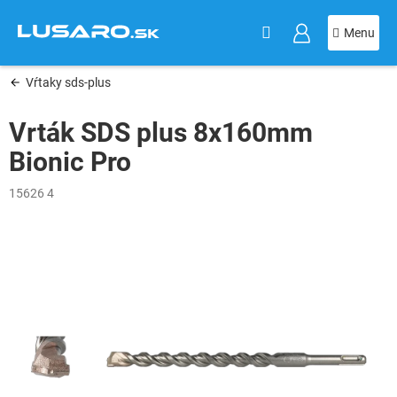
KOŠÍK
Prejsť
na
obsah
Vŕtaky sds-plus
Vrták SDS plus 8x160mm
Bionic Pro
15626 4