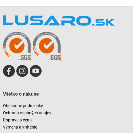
Z
á
p
ä
t
i
e
Všetko o nákupe
Obchodné podmienky
Ochrana osobných údajov
Doprava a cena
Výmena a vrátenie