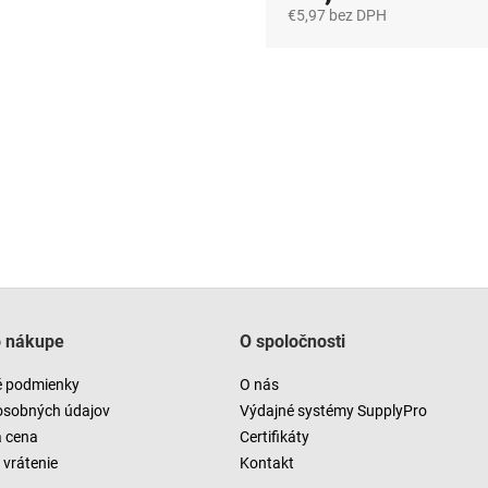
€5,97 bez DPH
Jednotková
cena:
o nákupe
O spoločnosti
 podmienky
O nás
osobných údajov
Výdajné systémy SupplyPro
a cena
Certifikáty
vrátenie
Kontakt