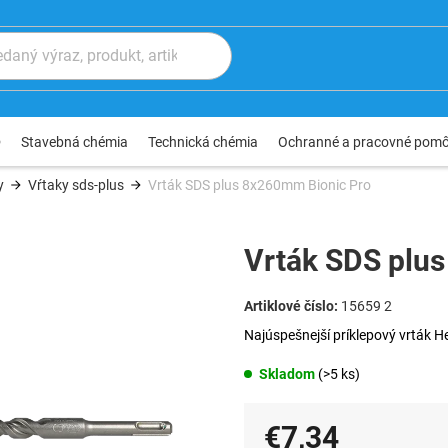
®
Stavebná chémia
Technická chémia
Ochranné a pracovné pom
y
Vŕtaky sds-plus
Vrták SDS plus 8x260mm Bionic Pro
Vrták SDS plu
15659 2
Najúspešnejší príklepový vrták He
Skladom
(>5 ks)
€7,34