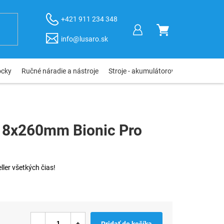
+421 911 234 348
NÁKUPNÝ
info@lusaro.sk
KOŠÍK
ôcky
Ručné náradie a nástroje
Stroje - akumulátorové, elektro, pneu
s 8x260mm Bionic Pro
ller všetkých čias!
Pridať do košíka