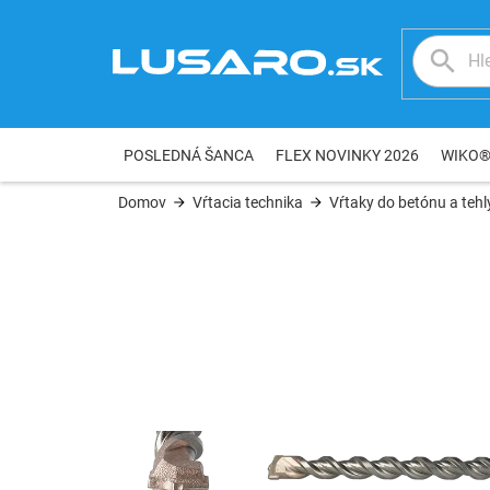
Prejsť
na
obsah
POSLEDNÁ ŠANCA
FLEX NOVINKY 2026
WIKO
Domov
Vŕtacia technika
Vŕtaky do betónu a tehl