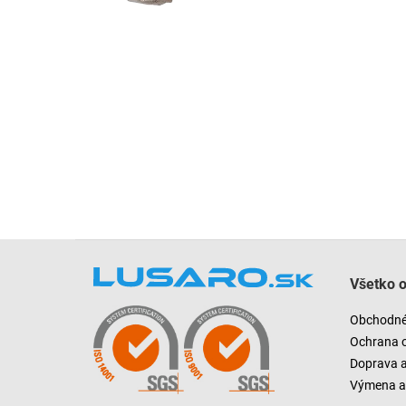
Z
á
Všetko 
p
ä
Obchodné
t
Ochrana 
i
Doprava 
e
Výmena a 