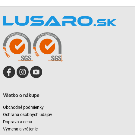
Z
á
p
ä
t
i
e
Všetko o nákupe
Obchodné podmienky
Ochrana osobných údajov
Doprava a cena
Výmena a vrátenie