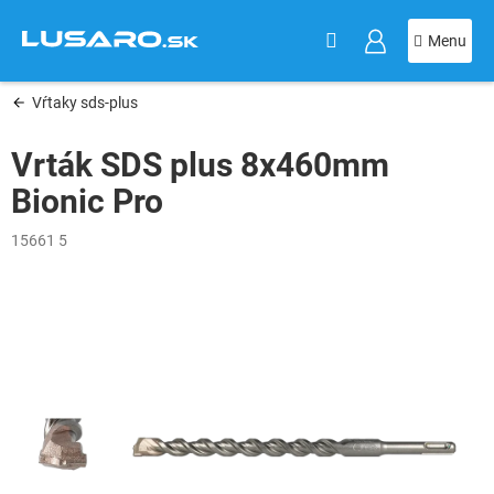
KOŠÍK
Prejsť
na
obsah
Vŕtaky sds-plus
Vrták SDS plus 8x460mm
Bionic Pro
15661 5