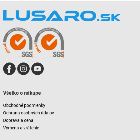
Z
á
p
ä
t
i
e
Všetko o nákupe
Obchodné podmienky
Ochrana osobných údajov
Doprava a cena
Výmena a vrátenie