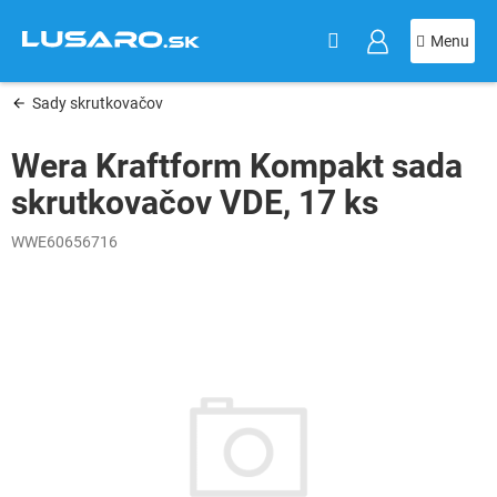
KOŠÍK
Prejsť
na
obsah
Sady skrutkovačov
Wera Kraftform Kompakt sada
skrutkovačov VDE, 17 ks
WWE60656716