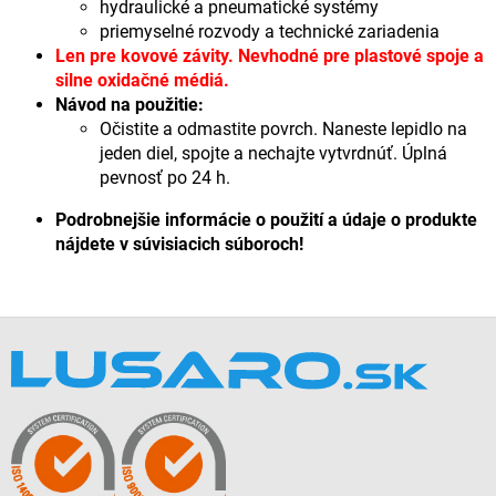
hydraulické a pneumatické systémy
priemyselné rozvody a technické zariadenia
Len pre kovové závity. Nevhodné pre plastové spoje a
silne oxidačné médiá.
Návod na použitie:
Očistite a odmastite povrch. Naneste lepidlo na
jeden diel, spojte a nechajte vytvrdnúť. Úplná
pevnosť po 24 h.
Podrobnejšie informácie o použití a údaje o produkte
nájdete v súvisiacich súboroch!
Z
á
p
ä
t
i
e