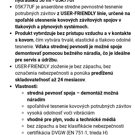
hydrauliku 50 ml - 05K77UF
05K77UF je anaeróbne stredne pevnostné tesnenie
potrubných závitov
z USER-FRIENDLY línie, určené na
spoľahlé utesnenie kovových závitových spojov v
tlakových a plynových systémoch.
Produkt vytvrdzuje bez prístupu vzduchu a v kontakte
s kovom
, čím vytvára trvalé, elastické a tlakovo odolné
tesnenie.
Vďaka strednej pevnosti je možné spoje
demontovať pomocou bežného náradia, čo je ideálne
pre servis a údržbu.
USER-FRIENDLY zloženie je bez zápachu, bez
označenia nebezpečnosti a ponúka
predĺženú
skladovateľnosť až 24 mesiacov
.
Vlastnosti:
stredná pevnosť spoja – demontáž možná
náradím
spoľahlivé tesnenie kovových potrubných závitov
vysoká odolnosť voči vibráciám
vhodné pre plyn, vodu a technické médiá
bez zápachu a bez klasifikácie nebezpečnosti
certifikácia DVGW (EN 751-1, trieda H)