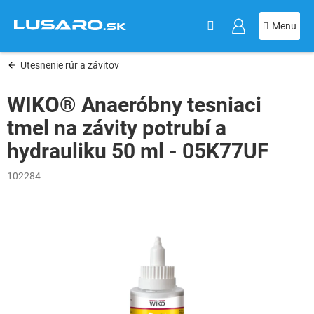
KOŠÍK
Prejsť
na
obsah
Utesnenie rúr a závitov
WIKO® Anaeróbny tesniaci
tmel na závity potrubí a
hydrauliku 50 ml - 05K77UF
102284