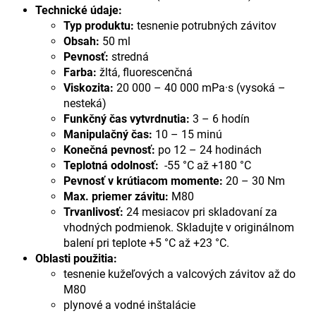
Technické údaje:
Typ produktu:
tesnenie potrubných závitov
Obsah:
50 ml
Pevnosť:
stredná
Farba:
žltá, fluorescenčná
Viskozita:
20 000 – 40 000 mPa·s (vysoká –
nesteká)
Funkčný čas vytvrdnutia:
3 – 6 hodín
Manipulačný čas:
10 – 15 minú
Konečná pevnosť:
po 12 – 24 hodinách
Teplotná odolnosť:
-55 °C až +180 °C
Pevnosť v krútiacom momente:
20 – 30 Nm
Max. priemer závitu:
M80
Trvanlivosť:
24 mesiacov pri skladovaní za
vhodných podmienok. Skladujte v originálnom
balení pri teplote +5 °C až +23 °C.
Oblasti použitia:
tesnenie kužeľových a valcových závitov až do
M80
plynové a vodné inštalácie