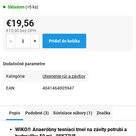
Skladom
(>5 ks)
€19,56
€15,90 bez DPH
Jednotková
Pridať do košíka
cena:
Dodatočné parametre
Kategória
:
Utesnenie rúr a závitov
EAN
:
4041464005947
Popis
Podobné (3)
Súvisiace súbory (1)
Značka
WIKO® Anaeróbny tesniaci tmel na závity potrubí a