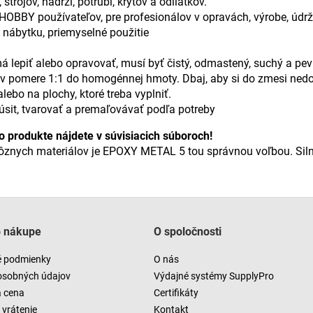
strojov, nádrží, potrubí, krytov a odliatkov.
OBBY používateľov, pre profesionálov v opravách, výrobe, údrž
u nábytku, priemyselné použitie
á lepiť alebo opravovať, musí byť čistý, odmastený, suchý a pev
 pomere 1:1 do homogénnej hmoty. Dbaj, aby si do zmesi nedo
alebo na plochy, ktoré treba vyplniť.
sit, tvarovať a premaľovávať podľa potreby
o produkte nájdete v súvisiacich súboroch!
 rôznych materiálov je EPOXY METAL 5 tou správnou voľbou. Siln
o nákupe
O spoločnosti
 podmienky
O nás
osobných údajov
Výdajné systémy SupplyPro
a cena
Certifikáty
vrátenie
Kontakt