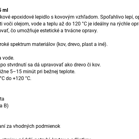
5 ml
vé epoxidové lepidlo s kovovým vzhľadom. Spoľahlivo lepí, opra
i voči olejom, vode a teplu až do 120 °C je ideálny na rýchle opr
vať, čo umožňuje estetické a trvácne opravy.
oké spektrum materiálov (kov, drevo, plast a iné).
.
a vode.
po stvrdnutí sa dá upravovať ako drevo či kov.
ižne 5–15 minút pri bežnej teplote.
 °C do +120 °C.
ta
ka B)
vaní za vhodných podmienok