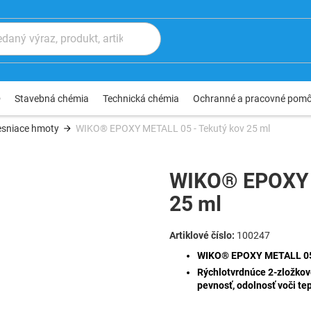
®
Stavebná chémia
Technická chémia
Ochranné a pracovné pom
esniace hmoty
WIKO® EPOXY METALL 05 - Tekutý kov 25 ml
WIKO® EPOXY M
25 ml
100247
WIKO® EPOXY METALL 05 
Rýchlotvrdnúce 2-zložkov
pevnosť, odolnosť voči te