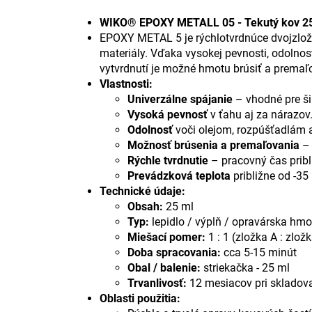
WIKO® EPOXY METALL 05 - Tekutý kov 2
EPOXY METAL 5 je rýchlotvrdnúce dvojzložko
materiály. Vďaka vysokej pevnosti, odolnost
vytvrdnutí je možné hmotu brúsiť a premaľo
Vlastnosti:
Univerzálne spájanie
– vhodné pre šir
Vysoká pevnosť
v ťahu aj za nárazov
Odolnosť
voči olejom, rozpúšťadlám 
Možnosť brúsenia a premaľovania
– 
Rýchle tvrdnutie
– pracovný čas pribl
Prevádzková teplota
približne od -35
Technické údaje:
Obsah:
25 ml
Typ:
lepidlo / výplň / opravárska hmo
Miešací pomer:
1 : 1 (zložka A : zlož
Doba spracovania:
cca 5-15 minút
Obal / balenie:
striekačka - 25 ml
Trvanlivosť:
12 mesiacov pri sklado
Oblasti použitia: