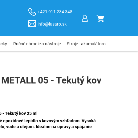
+421 911 234 348
NÁKUPNÝ
info@lusaro.sk
KOŠÍK
ôcky
Ručné náradie a nástroje
Stroje - akumulátorové, elektro, pneu
ETALL 05 - Tekutý kov
- Tekutý kov 25 ml
é epoxidové lepidlo s kovovým vzhľadom. Vysoká
plu, vode a olejom. Ideálne na opravy a spájanie