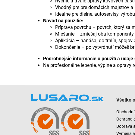
Rýchle a trvalé opravy kovových častí, 
Vhodný pre pre domácich majstrov a H
Ideálne pre dielne, autoservisy, výrob
Návod na použitie:
Príprava povrchu – povrch, ktorý sa m
Miešanie – zmiešaj oba komponenty v
Aplikácia – nanášaj do trhlín, spojov 
Dokončenie – po vytvrdnutí môžeš brú
Podrobnejšie informácie o použití a údaje 
Na profesionálne lepenie, výplne a opravy
Z
á
Všetko 
p
ä
Obchodné
t
Ochrana 
i
Doprava 
e
Výmena a 