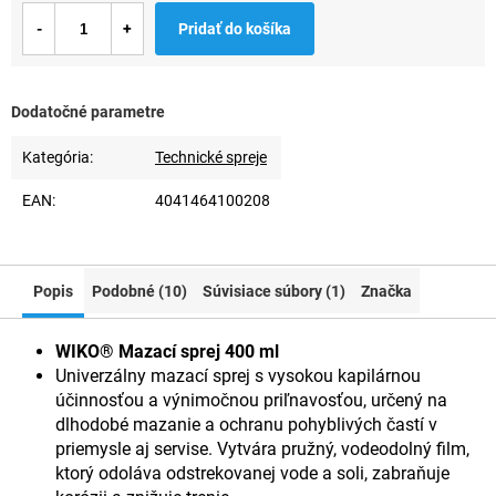
Jednotková
Pridať do košíka
cena:
Dodatočné parametre
Kategória
:
Technické spreje
EAN
:
4041464100208
Popis
Podobné (10)
Súvisiace súbory (1)
Značka
WIKO® Mazací sprej 400 ml
Univerzálny mazací sprej s vysokou kapilárnou
účinnosťou a výnimočnou priľnavosťou, určený na
dlhodobé mazanie a ochranu pohyblivých častí v
priemysle aj servise. Vytvára pružný, vodeodolný film,
ktorý odoláva odstrekovanej vode a soli, zabraňuje