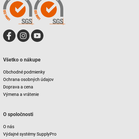
i
e
Všetko o nákupe
Obchodné podmienky
Ochrana osobných údajov
Doprava a cena
Výmena a vrátenie
O spoločnosti
O nás
Výdajné systémy SupplyPro