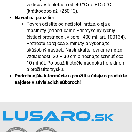
vodičov v teplotách od -40 °C do +150 °C
(krátkodobo až +250 °C).
Návod na použitie:
Povrch očistite od nečistôt, hrdze, oleja a
mastnoty (odporúčame Priemyselný rýchly
čistiaci prostriedok v spreji 400 ml, art. 100134).
Pretrepte sprej cca 2 minúty a vykonajte
skúšobný nástrek. Nastriekajte rovnomerne zo
vzdialenosti 20 – 30 cm a nechajte schnúť cca
10 minút. Po použití otočte nádobku hore dnom
a prečistite trysku.
Podrobnejšie informácie o použití a údaje o produkte
nájdete v súvisiacich súboroch!
Z
á
p
ä
t