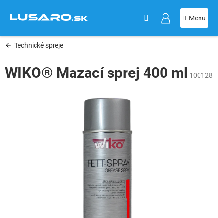
KOŠÍK
Prejsť
na
obsah
Technické spreje
WIKO® Mazací sprej 400 ml
100128