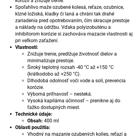
korózii a znižuje trenie.
Spoľahlivo maže ozubené kolesá, reťaze, ozubnice,
klzné ložiská, kladky či laná a chráni tak drahé
zariadenia pred opotrebovaním, čím skracuje prestoje
a náklady na údržbu. Vďaka polyizobuténu a
inhibítorom korózie si zachováva mazacie vlastnosti aj
pri veľkom zaťažení.
Vlastnosti:
Znižuje trenie, predlžuje životnosť dielov a
minimalizuje prestoje.
Široký teplotný rozsah -40 °C až +150 °C
(krátkodobo až +250 °C).
Dlhodobá odolnosť voči vode a soli, prevencia
korózie.
Výborná priľnavosť – nesteká.
Vysoká kapilárna účinnosť – prenikne aj do
ťažko dostupných miest.
Technické údaje:
Obsah:
400 ml
Oblasti použitia:
Vhodný na mazanie ozubených kolies, reťazí a