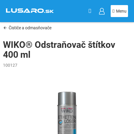
KOŠÍK
Prejsť
na
obsah
Čističe a odmasňovače
WIKO® Odstraňovač štítkov
400 ml
100127