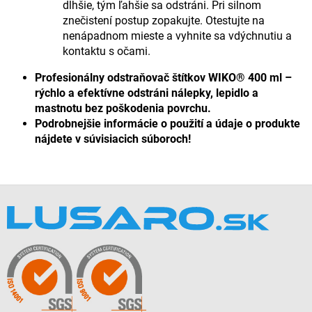
dlhšie, tým ľahšie sa odstráni. Pri silnom
znečistení postup zopakujte. Otestujte na
nenápadnom mieste a vyhnite sa vdýchnutiu a
kontaktu s očami.
Profesionálny odstraňovač štítkov WIKO® 400 ml –
rýchlo a efektívne odstráni nálepky, lepidlo a
mastnotu bez poškodenia povrchu.
Podrobnejšie informácie o použití a údaje o produkte
nájdete v súvisiacich súboroch!
Z
á
p
ä
t
i
e