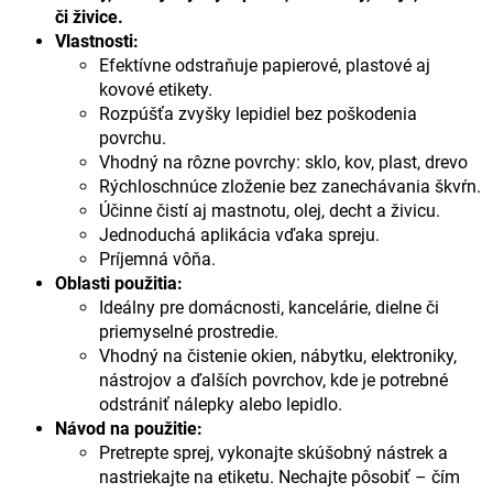
či živice.
Vlastnosti:
Efektívne odstraňuje papierové, plastové aj
kovové etikety.
Rozpúšťa zvyšky lepidiel bez poškodenia
povrchu.
Vhodný na rôzne povrchy: sklo, kov, plast, drevo
Rýchloschnúce zloženie bez zanechávania škvŕn.
Účinne čistí aj mastnotu, olej, decht a živicu.
Jednoduchá aplikácia vďaka spreju.
Príjemná vôňa.
Oblasti použitia:
Ideálny pre domácnosti, kancelárie, dielne či
priemyselné prostredie.
Vhodný na čistenie okien, nábytku, elektroniky,
nástrojov a ďalších povrchov, kde je potrebné
odstrániť nálepky alebo lepidlo.
Návod na použitie:
Pretrepte sprej, vykonajte skúšobný nástrek a
nastriekajte na etiketu. Nechajte pôsobiť – čím