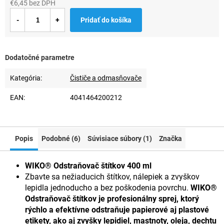
€6,45 bez DPH
Jednotková
Pridať do košíka
cena:
Dodatočné parametre
Kategória
:
Čističe a odmasňovače
EAN
:
4041464200212
Popis
Podobné (6)
Súvisiace súbory (1)
Značka
WIKO® Odstraňovač štítkov 400 ml
Zbavte sa nežiaducich štítkov, nálepiek a zvyškov
lepidla jednoducho a bez poškodenia povrchu.
WIKO®
Odstraňovač štítkov je profesionálny sprej, ktorý
rýchlo a efektívne odstraňuje papierové aj plastové
etikety, ako aj zvyšky lepidiel, mastnoty, oleja, dechtu