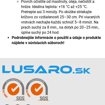
Povrch očistite od mastnoty, oleja, nečistôt a
hrdze. Ideálna teplota: +16 °C až +25 °C.
Pretrepte asi 3 minúty. Po skúške striekajte
krížovo zo vzdialenosti 25–30 cm. Pri viacerých
vrstvách nechajte každú schnúť 5–8 minút. Na
prach suchý za 8 min., na dotyk po 20–25 min.,
úplne suchý po 24 hod.
Podrobnejšie informácie o použití a údaje o produkte
nájdete v súvisiacich súboroch!
Z
á
p
ä
t
i
e