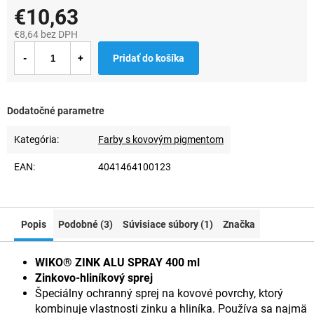
€10,63
€8,64 bez DPH
Jednotková
Pridať do košíka
cena:
Dodatočné parametre
Kategória
:
Farby s kovovým pigmentom
EAN
:
4041464100123
Popis
Podobné (3)
Súvisiace súbory (1)
Značka
WIKO® ZINK ALU SPRAY 400 ml
Zinkovo-hliníkový sprej
Špeciálny ochranný sprej na kovové povrchy, ktorý
kombinuje vlastnosti zinku a hliníka. Používa sa najmä