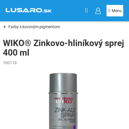
KOŠÍK
Prejsť
na
obsah
Farby s kovovým pigmentom
WIKO® Zinkovo-hliníkový sprej
400 ml
100118