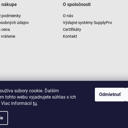
o nákupe
O spoločnosti
 podmienky
O nás
osobných údajov
Výdajné systémy SupplyPro
a cena
Certifikáty
vrátenie
Kontakt
oužíva súbory cookie. Ďalším
Odmietnuť
m tohto webu vyjadrujete súhlas s ich
 Viac informácií
tu
.
ie
Copyright 2026
LUSARO
. Všetky práva vyhradené.
Vytvoril Shoptet
|
D2solutions
|
ShopCode