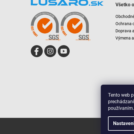
Všetko 
p
ä
Obchodné
t
Ochrana 
i
Doprava 
e
Výmena a 
Tento web p
prechádzaní
používaním.
Nastaven