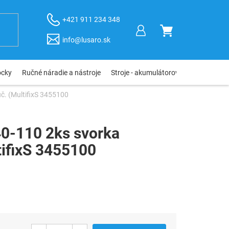
+421 911 234 348
NÁKUPNÝ
info@lusaro.sk
KOŠÍK
ôcky
Ručné náradie a nástroje
Stroje - akumulátorové, elektro, pneu
č. (MultifixS 3455100
40-110 2ks svorka
tifixS 3455100