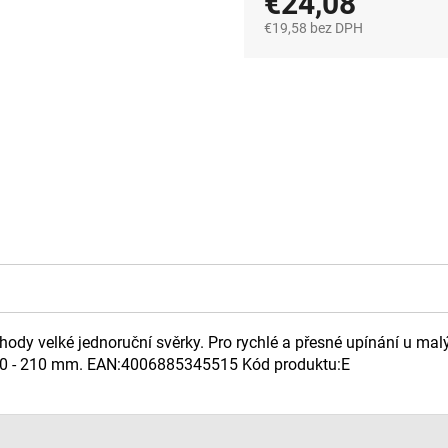
€24,08
€19,58 bez DPH
Jednotková
cena:
ody velké jednoruční svěrky. Pro rychlé a přesné upínání u malý
100 - 210 mm. EAN:4006885345515 Kód produktu:E