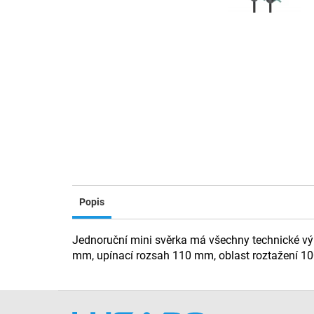
Popis
Jednoruční mini svěrka má všechny technické výh
mm, upínací rozsah 110 mm, oblast roztažení 
Z
á