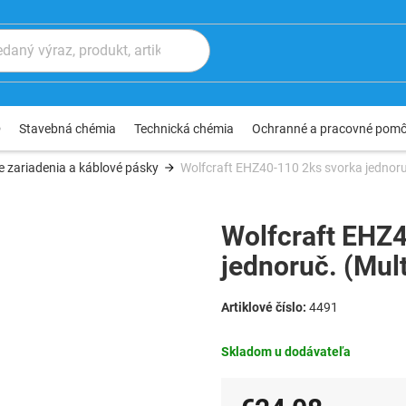
®
Stavebná chémia
Technická chémia
Ochranné a pracovné pom
e zariadenia a káblové pásky
Wolfcraft EHZ40-110 2ks svorka jednoru
Wolfcraft EHZ
jednoruč. (Mul
4491
Skladom u dodávateľa