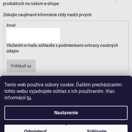
produktoch na našom e-shope.
Email
Vložením e-mailu súhlasíte s
podmienkami ochrany osobných
údajov
Prihlásiť sa
Tento web používa súbory cookie. Ďalším prechádzaním
tohto webu vyjadrujete súhlas s ich používaním. Viac
informácií
tu
.
Nastavenie
Odmietnuť
Súhlasím
Copyright 2026
LUSARO
. Všetky práva vyhradené.