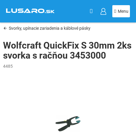
KOŠÍK
Prejsť
na
obsah
Svorky, upínacie zariadenia a káblové pásky
Wolfcraft QuickFix S 30mm 2ks
svorka s račňou 3453000
4485