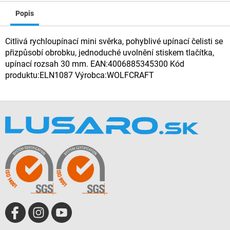
Popis
Citlivá rychloupínací mini svěrka, pohyblivé upínací čelisti se
přizpůsobí obrobku, jednoduché uvolnění stiskem tlačítka,
upínací rozsah 30 mm. EAN:4006885345300 Kód
produktu:ELN1087 Výrobca:WOLFCRAFT
Z
á
p
ä
t
i
e