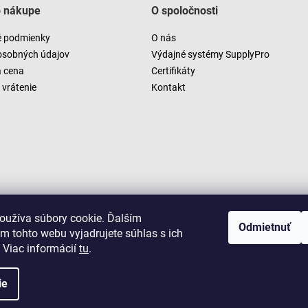
o nákupe
O spoločnosti
 podmienky
O nás
osobných údajov
Výdajné systémy SupplyPro
a cena
Certifikáty
vrátenie
Kontakt
oužíva súbory cookie. Ďalším
Odmietnuť
m tohto webu vyjadrujete súhlas s ich
 Viac informácií
tu
.
ie
Copyright 2026
LUSARO
. Všetky práva vyhradené.
Vytvoril Shoptet
|
D2solutions
|
ShopCode