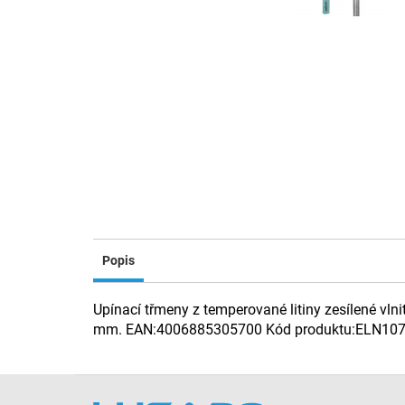
Popis
Upínací třmeny z temperované litiny zesílené vlni
mm. EAN:4006885305700 Kód produktu:ELN10
Z
á