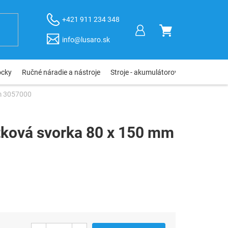
+421 911 234 348
NÁKUPNÝ
info@lusaro.sk
KOŠÍK
ôcky
Ručné náradie a nástroje
Stroje - akumulátorové, elektro, pneu
mm 3057000
tková svorka 80 x 150 mm