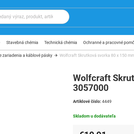
®
Stavebná chémia
Technická chémia
Ochranné a pracovné pom
e zariadenia a káblové pásky
Wolfcraft Skrutková svorka 80 x 150 
Wolfcraft Skru
3057000
4449
Skladom u dodávateľa