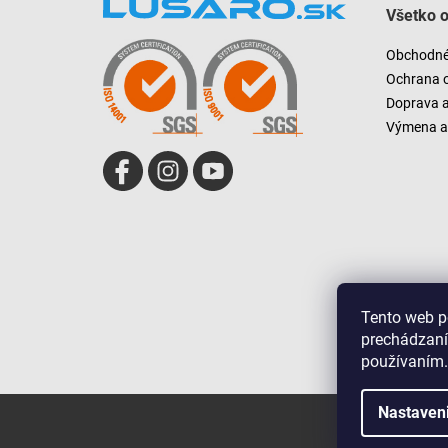
Všetko 
p
ä
Obchodné
t
Ochrana 
i
Doprava 
e
Výmena a 
Tento web p
prechádzaní
používaním.
Nastaven