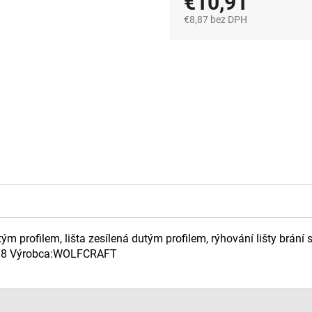
€10,91
€8,87 bez DPH
Jednotková
cena:
tým profilem, lišta zesílená dutým profilem, rýhování lišty brán
78 Výrobca:WOLFCRAFT